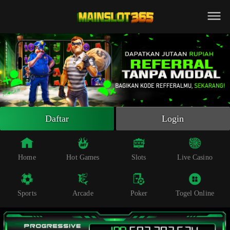
Beranda
Slot Online
Live Casino
Sportsbook
Arcade
Togel Online
Daftar
Login
Poker
Whatsapp
Home
Hot Games
Slots
Live Casino
Telegram
Sports
Arcade
Poker
Togel Online
Livechat