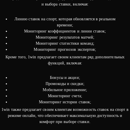
и выбора ставки, включая:
Линию ставок на спорт, которая обновляется в реальном
времени;
Мониторинг коэффициентов и линии ставок;
Мониторинг результатов матчей;
Мониторинг статистики команд;
Мониторинг прогнозов экспертов;
Кроме того, 1win предлагает своим клиентам ряд дополнительных
функций, включая:
Бонусы и акции;
Промокоды и скидки;
Мобильное приложение;
Мониторинг счета;
Мониторинг истории ставок;
1win также предлагает своим клиентам возможность ставок на спорт в
режиме онлайн, что обеспечивает максимальную доступность и
комфорт при выборе ставки.