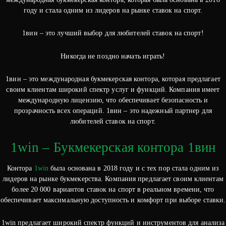
году и стала одним из лидеров на рынке ставок на спорт.
1вин – это лучший выбор для любителей ставок на спорт!
Никогда не поздно начать играть!
1вин – это международная букмекерская контора, которая предлагает
своим клиентам широкий спектр услуг и функций. Компания имеет
международную лицензию, что обеспечивает безопасность и
прозрачность всех операций. 1вин – это надежный партнер для
любителей ставок на спорт.
1win – Букмекерская контора 1вин
Контора
1win
была основана в 2018 году и с тех пор стала одним из
лидеров на рынке букмекерства. Компания предлагает своим клиентам
более 20 000 вариантов ставок на спорт в реальном времени, что
обеспечивает максимальную доступность и комфорт при выборе ставки.
1win предлагает широкий спектр функций и инструментов для анализа