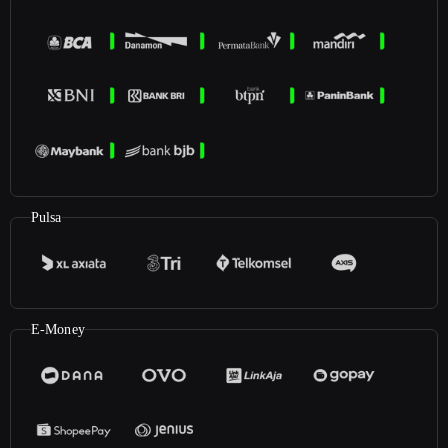
Pulsa
E-Money