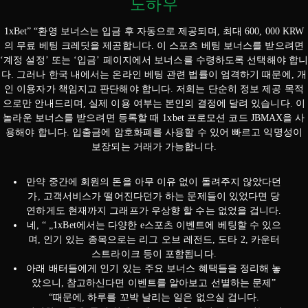
노하우
1xBet” “환영 보너스는 입금 후 자동으로 제공되며, 최대 600, 000 KRW
의 무료 베팅 크레딧을 제공합니다. 이 스포츠 베팅 보너스를 받으려면
‘계정 설정’ 또는 ‘입금’ 페이지에서 보너스를 수령하도록 선택해야 합
다. 그러나 한국 내에서는 온라인 베팅 관련 법률이 엄격하기 때문에, 개
인 이용자가 책임지고 판단해야 합니다. 저희는 단순히 정보 제공 목적
으로만 안내드리며, 실제 이용 여부는 본인의 결정에 달려 있습니다. 이
놀라운 보너스를 받으려면 등록할 때 1xbet 프로모션 코드 JBMAX을 사
용해야 합니다. 입출금에 암호화폐를 사용할 수 있어 빠르고 익명성이
보장되는 거래가 가능합니다.
만약 중간에 회원의 돈을 아무 이유 없이 돌려주지 않았다던
가, 고객서비스가 떨어진다던가 하는 문제들이 있었다면 당
연하게도 현재까지 그래프가 우상향 할 수는 없었을 겁니다.
네, “ „1xBet에서는 다양한 e스포츠 이벤트에 베팅할 수 있으
며, 인기 있는 종목으로는 리그 오브 레전드, 도타 2, 카운터
스트라이크 등이 포함됩니다.
아래 배터들에게 인기 있는 주요 보너스 혜택들을 정리해 놓
았으니, 참고하신다면 이벤트를 알아보고 선별하는 문제”
“때문에, 하루를 꼬박 날리는 일은 없으실 겁니다.