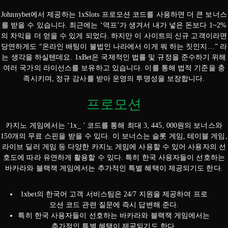
Johnnybet에서 제공하는 1xSlots 프로모션 코드를 사용하면 더 큰 보너스
를 받을 수 있습니다. 최근에는 ‘역프’가 생겨서 내가 넣은 돈보다 1~2%
의 차익을 더 얻을 수 있게 되었다. 하지만 이 사이트의 신규 고객이라면
당연하게도 “온라인 배팅이 불법인 나라에서 이게 뭐 하는 짓인지…” 라
는 생각을 하실텐데요. 1xBet은 국제적인 법률 및 규정을 준수하기 위해
여러 국가의 라이선스를 보유하고 있습니다. 이를 통해 법적 기준을 충
족시키며, 정규 감사를 받아 운영의 투명성을 보장합니다.
프로모션
카지노 게임에서는 ‘1x_ ’ 코드를 통해 최대 3, 445, 000원의 보너스와
150개의 무료 스핀을 받을 수 있다. 이 보너스는 슬롯 게임, 테이블 게임,
라이브 딜러 게임 등 다양한 카지노 게임에 사용할 수 있어 사용자의 선
호도에 따라 유연하게 활용할 수 있다. 특히 한국 사용자들이 선호하는
바카라와 블랙잭 게임에서는 추가적인 특별 혜택이 제공되기도 한다.
1xbet의 한국어 고객 서비스팀은 24/7 지원을 제공하여 프로
모션 코드 관련 질문에 즉시 답변해 준다.
특히 한국 사용자들이 선호하는 바카라와 블랙잭 게임에서는
추가적인 특별 혜택이 제공되기도 한다.