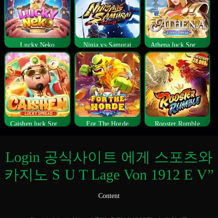
Lucky Neko
Ninja vs Samurai
Athena luck Spread
Caishen luck Spread
For The Horde
Rooster Rumble
Login 공식사이트 에게 스포츠와
카지노 S U T Lage Von 1912 E V”
Content