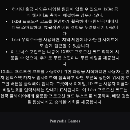
하지만 출금 지연은 다양한 원인이 있을 수 있으며 1xBet 공
식 웹사이트 측에서 해결하는 경우가 많다.
1xBet 프로모션 코드를 현명하게 활용하여 대한민국 내에서
더욱 스마트하고, 효율적인 베팅 경험을 누려보시기 바랍니
다.
1xbet 우회주소를 사용하면, 지역 제한이나 차단된 사이트에
도 쉽게 접근할 수 있습니다.
이 보너스 포인트는 나중에 1XBET 프로모션 코드 획득에 사
용될 수 있으며, 추가로 무료 스핀이나 무료 베팅을 제공합니
다.
1XBET 프로모션 코드를 사용하기 위한 과정을 시작하려면 사용자는 먼
저 원엑스벳 카지노 웹사이트에 접속하고 화면 오른쪽 상단에 위치한 로
그인 버튼을 클릭해야 합니다. 그곳에서 이메일, ID 또는 사용자 이름과
비밀번호를 입력하라는 안내가 표시됩니다. 이 1xbet 프로모션 코드는
한국 플레이어에게 훌륭한 프로모션 코드 부스트를 제공하며, 베팅 경험
을 향상시키고 승리할 기회를 제공합니다.
Penyedia Games