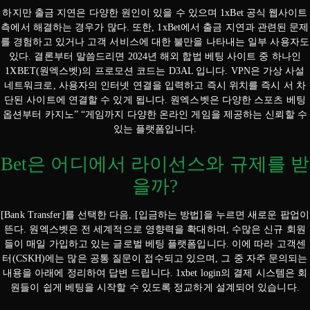
하지만 출금 지연은 다양한 원인이 있을 수 있으며 1xBet 공식 웹사이트
측에서 해결하는 경우가 많다. 또한, 1xBet에서 출금 지연과 관련된 문제
를 경험하고 있거나 고객 서비스에 대한 불만을 나타내는 일부 사용자도
있다. 결론부터 말씀드리면 2024년 해외 합법 베팅 사이트 중 하나인
1XBET(원엑스벳)의 프로모션 코드는 D3AL 입니다. VPN은 가상 사설
네트워크로, 사용자의 인터넷 연결을 입력하고 즉시 위치를 즉시 서 차
단된 사이트에 연결할 수 있게 됩니다. 원엑스벳은 다양한 스포츠 베팅
옵션부터 카지노” “게임까지 다양한 온라인 게임을 제공하는 신뢰할 수
있는 플랫폼입니다.
Bet은 어디에서 라이선스와 규제를 받
을까?
[Bank Transfer]를 선택한 다음, [입금하는 방법]을 누르면 새로운 팝업이
뜬다. 원엑스벳은 전 세계적으로 영향력을 확대하며, 수많은 신규 회원
들이 매일 가입하고 있는 글로벌 베팅 플랫폼입니다. 이에 따라 고객센
터(CSKH)에는 많은 공통 질문이 접수되고 있으며, 그 중 자주 문의되는
내용을 아래에 정리하여 답변 드립니다. 1xbet login의 결제 시스템은 회
원들이 쉽게 베팅을 시작할 수 있도록 정교하게 설계되어 있습니다.