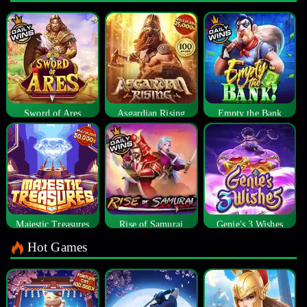
Sword of Ares
Asgardian Rising
Empty the Bank
Majestic Treasures
Rise of Samurai
Genie's 3 Wishes
Hot Games