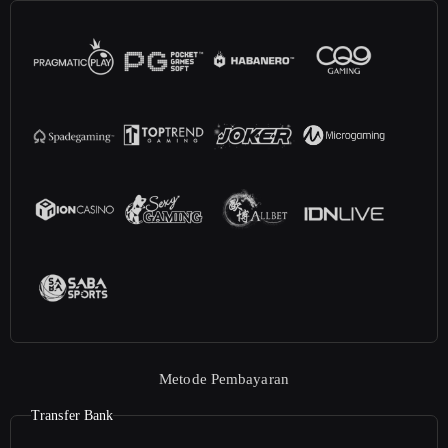
Metode Pembayaran
Transfer Bank