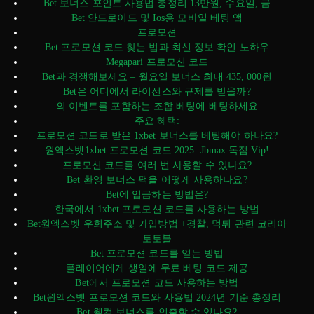
Bet 보너스 포인트 사용법 총정리 13만원, 수요일, 금
Bet 안드로이드 및 Ios용 모바일 베팅 앱
프로모션
Bet 프로모션 코드 찾는 법과 최신 정보 확인 노하우
Megapari 프로모션 코드
Bet과 경쟁해보세요 – 월요일 보너스 최대 435, 000원
Bet은 어디에서 라이선스와 규제를 받을까?
의 이벤트를 포함하는 조합 베팅에 베팅하세요
주요 혜택:
프로모션 코드로 받은 1xbet 보너스를 베팅해야 하나요?
원엑스벳1xbet 프로모션 코드 2025: Jbmax 독점 Vip!
프로모션 코드를 여러 번 사용할 수 있나요?
Bet 환영 보너스 팩을 어떻게 사용하나요?
Bet에 입금하는 방법은?
한국에서 1xbet 프로모션 코드를 사용하는 방법
Bet원엑스벳 우회주소 및 가입방법 +경찰, 먹튀 관련 코리아
토토블
Bet 프로모션 코드를 얻는 방법
플레이어에게 생일에 무료 베팅 코드 제공
Bet에서 프로모션 코드 사용하는 방법
Bet원엑스벳 프로모션 코드와 사용법 2024년 기준 총정리
Bet 웰컴 보너스를 인출할 수 있나요?