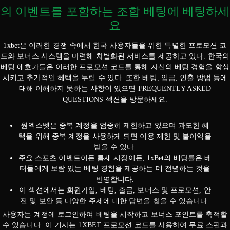
의 이벤트를 포함하는 조합 베팅에 베팅하세
요
1xbet은 이러한 경쟁 속에서 한국 사용자들을 위한 특별한 프로모션 코
드와 보너스 시스템을 마련해 차별화된 서비스를 제공하고 있다. 한국의
베팅 애호가들은 이러한 프로모션 코드를 통해 자신의 베팅 경험을 향상
시키고 추가적인 혜택을 누릴 수 있다. 또한 베팅, 입금, 인출 방법 등에
대해 이해하지 못하는 사항이 있으면 FREQUENTLY ASKED
QUESTIONS 섹션을 방문하세요.
원엑스벳은 중복 계정을 엄중히 제한하고 있으며 과도한 혜
택을 위해 중복 계정을 사용하게 되면 이용 제한 및 불이익을
받을 수 있다.
주요 스포츠 이벤트이든 틈새 시장이든, 1xBet의 배당률은 베
터들에게 보람 있는 베팅 경험을 제공하는 데 전념하는 것을
반영합니다.
이 섹션에서는 회원가입, 베팅, 출금, 보너스 및 프로모션, 안
전 및 보안 등 다양한 주제에 대한 답변을 찾을 수 있습니다.
사용자는 계정에 로그인하여 베팅을 시작하고 보너스 포인트를 축적할
수 있습니다. 이 기사는 1XBET 프로모션 코드를 사용하여 무료 스핀과