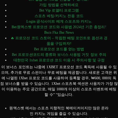
가입 방법을 선택하세요
Bet Vip 로열티 프로그램
스포츠 베팅/카지노 전용 코드
Login 공식사이트 에게 스포츠와 카지노
Bet원엑스벳 프로모션 코드와 사용법 2024년 기준 총정리!
Bscn Fka Bsc News
🔥 프로모션 코드 스토어 – 적립한 배팅 포인트로 옵션과 경
품을 구입하자!
Bet 프로모션 코드를 얻는 방법
Bet 프로모션코드의 종류와 보너스 사용법 거짓 정보 주의
대한민국 1xbet 프로모션 코드 이용 시 주의사항 및 규정
이 보너스 포인트는 나중에 1XBET 프로모션 코드 획득에 사용될 수 있
으며, 추가로 무료 스핀이나 무료 베팅을 제공합니다. 새로운 고객은 위
에 나열된 1Xbet 프로모 코드를 사용하여 등록할 경우, ₩600, 000의 독
점 보너스를 받을 수 있습니다. 1Xbet 스포츠북 섹션은 사용자가 가장 많
이 이용하는 주요 공간으로, 매일 1000개 이상의 스포츠 이벤트에 베팅
할 수” “있습니다.
원엑스벳 에서는 스포츠 지향적인 북메이커이지만 많은 온라
인 카지노 게임을 즐길 수 있습니다.