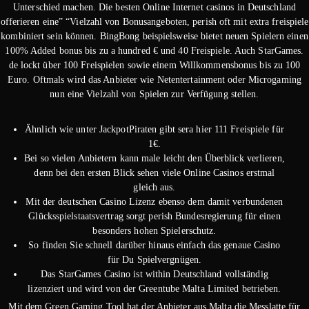
Unterschied machen. Die besten Online Internet casinos in Deutschland
offerieren eine” “Vielzahl von Bonusangeboten, perish oft mit extra freispiele
kombiniert sein können. BingBong beispielsweise bietet neuen Spielern einen
100% Added bonus bis zu a hundred € und 40 Freispiele. Auch StarGames.
de lockt über 100 Freispielen sowie einem Willkommensbonus bis zu 100
Euro. Oftmals wird das Anbieter wie Netentertainment oder Microgaming
nun eine Vielzahl von Spielen zur Verfügung stellen.
Ähnlich wie unter JackpotPiraten gibt sera hier 111 Freispiele für
1€.
Bei so vielen Anbietern kann male leicht den Überblick verlieren,
denn bei den ersten Blick sehen viele Online Casinos erstmal
gleich aus.
Mit der deutschen Casino Lizenz ebenso dem damit verbundenen
Glücksspielstaatsvertrag sorgt perish Bundesregierung für einen
besonders hohen Spielerschutz.
So finden Sie schnell darüber hinaus einfach das genaue Casino
für Du Spielvergnügen.
Das StarGames Casino ist within Deutschland vollständig
lizenziert und wird von der Greentube Malta Limited betrieben.
Mit dem Green Gaming Tool hat der Anbieter aus Malta die Messlatte für