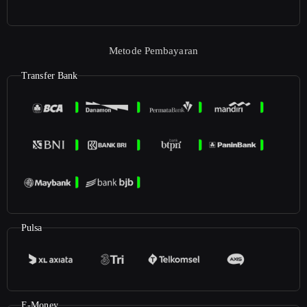
Metode Pembayaran
Transfer Bank
Pulsa
E-Money