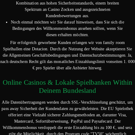
Kombination aus hohen Sicherheitsstandards, einem breiten
Spektrum an Casino Zocken und ausgezeichneten
Kundenbewertungen aus.
Noch einmal möchten wir Sie darauf hinweisen, dass Sie sich die
Bedingungen des Willkommensbonus ansehen sollten, wenn Sie
diesen erhalten möchten.
Für erfolgreich geworbene Kunden erlangen wir von family room
Spielhallen eine Dotacion. Durch die Nutzung der Website akzeptieren Sie
die Allgemeinen Geschäftsbedingungen und Datenschutzbestimmungen. Ja,
nach deutschem Recht gilt das monatliches Einzahlungslimit vonseiten 1. 000
€ pro Spieler über alle Anbieter hinweg.
Online Casinos & Lokale Spielbanken Within
Deinem Bundesland
Alle Datenübertragungen werden durch SSL-Verschlüsselung geschützt, um
pass away Sicherheit der Kundendaten zu gewährleisten. Die EU Spielothek
offeriert eine Vielzahl sicherer Zahlungsmethoden an, darunter Visa,
Mastercard, Sofortüberweisung, PayPal und Paysafecard. Der
Willkommensbonus verdoppelt die erste Einzahlung bis zu 100 €, und sera
gibt die Möglichkeit, durch den Program code “TV50″ wöchentlich