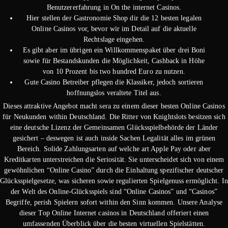
Benutzererfahrung in On the internet Casinos.
Hier stellen der Gastronomie Shop dir die 12 besten legalen
Online Casinos vor, bevor wir im Detail auf die aktuelle
Rechtslage eingehen.
Es gibt aber im übrigen ein Willkommenspaket über drei Boni
sowie für Bestandskunden die Möglichkeit, Cashback in Höhe
von 10 Prozent bis two hundred Euro zu nutzen.
Gute Casino Betreiber pflegen die Klassiker, jedoch sortieren
hoffnungslos veraltete Titel aus.
Dieses attraktive Angebot macht sera zu einem dieser besten Online Casinos
für Neukunden within Deutschland. Die Ritter von Knightslots besitzen sich
eine deutsche Lizenz der Gemeinsamen Glücksspielbehörde der Länder
gesichert – deswegen ist auch inside Sachen Legalität alles im grünen
Bereich. Solide Zahlungsarten auf welche art Apple Pay oder aber
Kreditkarten unterstreichen die Seriosität. Sie unterscheidet sich von einem
gewöhnlichen “Online Casino” durch die Einhaltung spezifischer deutscher
Glücksspielgesetze, was sicheren sowie regulierten Spielgenuss ermöglicht. In
der Welt des Online-Glücksspiels sind “Online Casinos” und “Casinos”
Begriffe, perish Spielern sofort within den Sinn kommen. Unsere Analyse
dieser Top Online Internet casinos in Deutschland offeriert einen
umfassenden Überblick über die besten virtuellen Spielstätten.