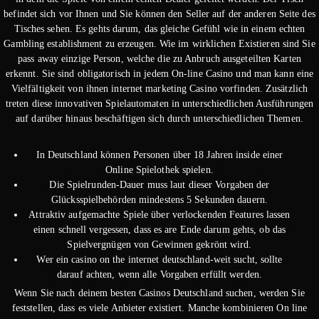
befindet sich vor Ihnen und Sie können den Seller auf der anderen Seite des
Tisches sehen. Es gehts darum, das gleiche Gefühl wie in einem echten
Gambling establishment zu erzeugen. Wie im wirklichen Existieren sind Sie
pass away einzige Person, welche die zu Anbruch ausgeteilten Karten
erkennt. Sie sind obligatorisch in jedem On-line Casino und man kann eine
Vielfältigkeit von ihnen internet marketing Casino vorfinden. Zusätzlich
treten diese innovativen Spielautomaten in unterschiedlichen Ausführungen
auf darüber hinaus beschäftigen sich durch unterschiedlichen Themen.
In Deutschland können Personen über 18 Jahren inside einer
Online Spielothek spielen.
Die Spielrunden-Dauer muss laut dieser Vorgaben der
Glücksspielbehörden mindestens 5 Sekunden dauern.
Attraktiv aufgemachte Spiele über verlockenden Features lassen
einen schnell vergessen, dass es are Ende darum gehts, ob das
Spielvergnügen von Gewinnen gekrönt wird.
Wer ein casino on the internet deutschland-weit sucht, sollte
darauf achten, wenn alle Vorgaben erfüllt werden.
Wenn Sie nach deinem besten Casinos Deutschland suchen, werden Sie
feststellen, dass es viele Anbieter existiert. Manche kombinieren On line