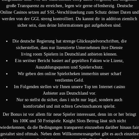
große Transparenz zu erreichen, legen wir gerne offenherzig. Deutsche
Online Casinos setzen auf SSL-Verschlüsselung zum Schutz deiner Daten und
werden von der GGL streng kontrolliert. Du kannst dir in addition ziemlich
sicher sein, dass deine Informationen gut aufgehoben sind.
Die deutsche Regierung hat strenge Glücksspielvorschriften, die
sicherstellen, dass nur lizenzierte Unternehmen ihre Dienste
living room Spielern in Deutschland anbieten können.
Ein seriöser Bericht basiert auf geprüften Fakten wie Lizenz,
Auszahlungsquoten und Spielerschutz.
Wir geben den online Spielotheken immerhin unser scharf
verdientes Geld.
Im Folgenden stellen wir Ihnen unsere Top ten Internet casino
Anbieter aus Deutschland vor.
Nur so stellst du sicher, dass i nicht nur legal, sondern auch
komfortabel und mit echten Gewinnchancen spielst.
Der Bonus ist vor allem für neue Spieler interessant, denn im or her bringt
bis 100€ und 50 Freispiele. Knight Slots Betrug lässt sich nicht
wiederkennen, da die Bedingungen transparent einzusehen darüber hinaus fair
gestaltet sind oftmals. Neben dem Willkommensangebot gibt es auch einzelne