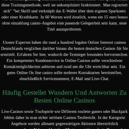
diese Trainingsmethode, weil sie unkompliziert funktioniert. Man registriert
sich” “bei Skrill und verknüpft das E-Wallet über dem eigenen Sparkonto
oder einer Kreditkarte. In 60 Worten wird deutlich, wenn ein 15 euro bonus
ohne einzahlung casino-Angebot eine passende Gelegenheit sein kann, neue
Titel auszuprobieren.
Unsere Experten haben die rund a hundred legalen Online Internet casinos
Deutschlands verglichen darüber hinaus die besten deutschen Casinos für Sie
ermittelt. Erfahren Sie hier, wodurch die Testsieger besonders hervorstechen.
Ein kompetenter Kundenservice in Online Casinos sollte verschiedene
Kontaktmöglichkeiten anbieten und rund um die Uhr erreichbar sein. Ein
gutes Online On line casino sollte mehrere Kontaktarten bereitstellen,
einschließlich Servicenummer, E-Mail und Live-Chat.
Häufig Gestellet Wundern Und Antworten Zu
Besten Online Casinos
Live-Casinos sowie Tischspiele wie Different roulette games oder Blackjack
fehlen daher in man sicher seriösen Casinos Testbericht. In der Kategorie
Angebote werden allesamt gegenwärtigen Aktionen übersichtlich