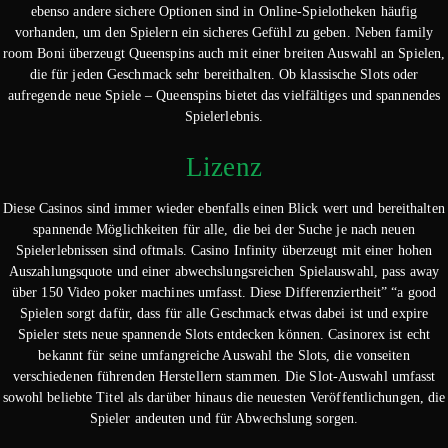
ebenso andere sichere Optionen sind in Online-Spielotheken häufig
vorhanden, um den Spielern ein sicheres Gefühl zu geben. Neben family
room Boni überzeugt Queenspins auch mit einer breiten Auswahl an Spielen,
die für jeden Geschmack sehr bereithalten. Ob klassische Slots oder
aufregende neue Spiele – Queenspins bietet das vielfältiges und spannendes
Spielerlebnis.
Lizenz
Diese Casinos sind immer wieder ebenfalls einen Blick wert und bereithalten
spannende Möglichkeiten für alle, die bei der Suche je nach neuen
Spielerlebnissen sind oftmals. Casino Infinity überzeugt mit einer hohen
Auszahlungsquote und einer abwechslungsreichen Spielauswahl, pass away
über 150 Video poker machines umfasst. Diese Differenziertheit” “a good
Spielen sorgt dafür, dass für alle Geschmack etwas dabei ist und expire
Spieler stets neue spannende Slots entdecken können. Casinorex ist echt
bekannt für seine umfangreiche Auswahl the Slots, die vonseiten
verschiedenen führenden Herstellern stammen. Die Slot-Auswahl umfasst
sowohl beliebte Titel als darüber hinaus die neuesten Veröffentlichungen, die
Spieler andeuten und für Abwechslung sorgen.