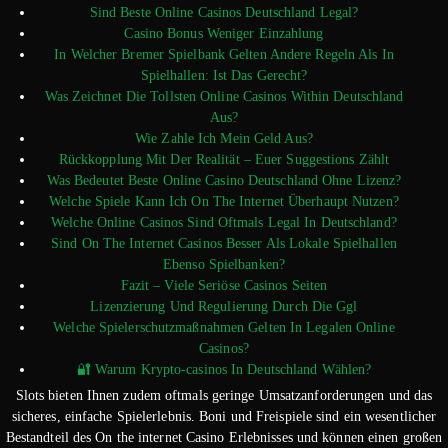
Sind Beste Online Casinos Deutschland Legal?
Casino Bonus Weniger Einzahlung
In Welcher Bremer Spielbank Gelten Andere Regeln Als In
Spielhallen: Ist Das Gerecht?
Was Zeichnet Die Tollsten Online Casinos Within Deutschland
Aus?
Wie Zahle Ich Mein Geld Aus?
Rückkopplung Mit Der Realität – Euer Suggestions Zählt
Was Bedeutet Beste Online Casino Deutschland Ohne Lizenz?
Welche Spiele Kann Ich On The Internet Überhaupt Nutzen?
Welche Online Casinos Sind Oftmals Legal In Deutschland?
Sind On The Internet Casinos Besser Als Lokale Spielhallen
Ebenso Spielbanken?
Fazit – Viele Seriöse Casinos Seiten
Lizenzierung Und Regulierung Durch Die Ggl
Welche Spielerschutzmaßnahmen Gelten In Legalen Online
Casinos?
🔐 Warum Krypto-casinos In Deutschland Wählen?
Slots bieten Ihnen zudem oftmals geringe Umsatzanforderungen und das
sicheres, einfache Spielerlebnis. Boni und Freispiele sind ein wesentlicher
Bestandteil des On the internet Casino Erlebnisses und können einen großen