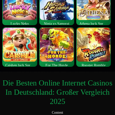
Lucky Neko
Ninja vs Samurai
Athena luck Spread
Caishen luck Spread
For The Horde
Rooster Rumble
Die Besten Online Internet Casinos
In Deutschland: Großer Vergleich
2025
Content