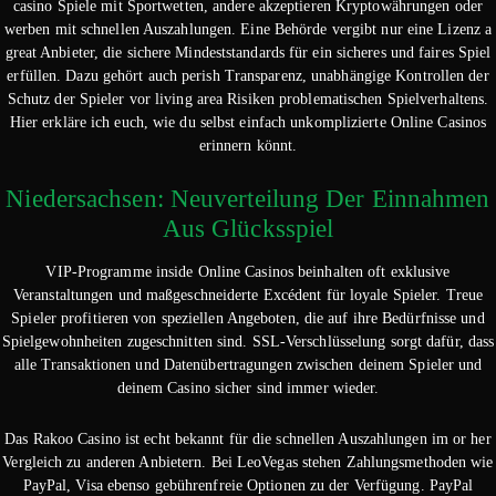
casino Spiele mit Sportwetten, andere akzeptieren Kryptowährungen oder
werben mit schnellen Auszahlungen. Eine Behörde vergibt nur eine Lizenz a
great Anbieter, die sichere Mindeststandards für ein sicheres und faires Spiel
erfüllen. Dazu gehört auch perish Transparenz, unabhängige Kontrollen der
Schutz der Spieler vor living area Risiken problematischen Spielverhaltens.
Hier erkläre ich euch, wie du selbst einfach unkomplizierte Online Casinos
erinnern könnt.
Niedersachsen: Neuverteilung Der Einnahmen
Aus Glücksspiel
VIP-Programme inside Online Casinos beinhalten oft exklusive
Veranstaltungen und maßgeschneiderte Excédent für loyale Spieler. Treue
Spieler profitieren von speziellen Angeboten, die auf ihre Bedürfnisse und
Spielgewohnheiten zugeschnitten sind. SSL-Verschlüsselung sorgt dafür, dass
alle Transaktionen und Datenübertragungen zwischen deinem Spieler und
deinem Casino sicher sind immer wieder.
Das Rakoo Casino ist echt bekannt für die schnellen Auszahlungen im or her
Vergleich zu anderen Anbietern. Bei LeoVegas stehen Zahlungsmethoden wie
PayPal, Visa ebenso gebührenfreie Optionen zu der Verfügung. PayPal