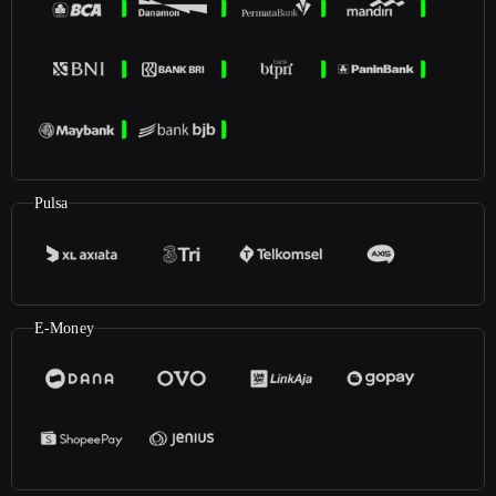
Pulsa
E-Money