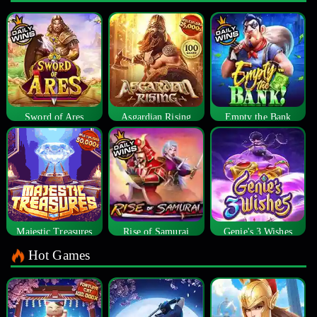
Sword of Ares
Asgardian Rising
Empty the Bank
Majestic Treasures
Rise of Samurai
Genie's 3 Wishes
Hot Games