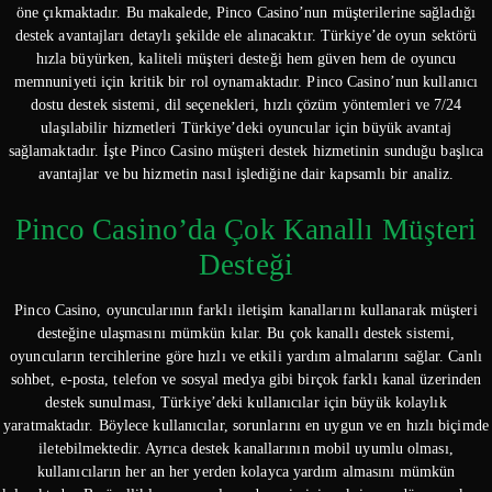
öne çıkmaktadır. Bu makalede, Pinco Casino’nun müşterilerine sağladığı
destek avantajları detaylı şekilde ele alınacaktır. Türkiye’de oyun sektörü
hızla büyürken, kaliteli müşteri desteği hem güven hem de oyuncu
memnuniyeti için kritik bir rol oynamaktadır. Pinco Casino’nun kullanıcı
dostu destek sistemi, dil seçenekleri, hızlı çözüm yöntemleri ve 7/24
ulaşılabilir hizmetleri Türkiye’deki oyuncular için büyük avantaj
sağlamaktadır. İşte Pinco Casino müşteri destek hizmetinin sunduğu başlıca
avantajlar ve bu hizmetin nasıl işlediğine dair kapsamlı bir analiz.
Pinco Casino’da Çok Kanallı Müşteri
Desteği
Pinco Casino, oyuncularının farklı iletişim kanallarını kullanarak müşteri
desteğine ulaşmasını mümkün kılar. Bu çok kanallı destek sistemi,
oyuncuların tercihlerine göre hızlı ve etkili yardım almalarını sağlar. Canlı
sohbet, e-posta, telefon ve sosyal medya gibi birçok farklı kanal üzerinden
destek sunulması, Türkiye’deki kullanıcılar için büyük kolaylık
yaratmaktadır. Böylece kullanıcılar, sorunlarını en uygun ve en hızlı biçimde
iletebilmektedir. Ayrıca destek kanallarının mobil uyumlu olması,
kullanıcıların her an her yerden kolayca yardım almasını mümkün