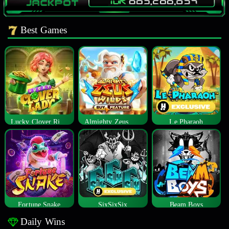
Best Games
Lucky Clover Riches
Almighty Zeus Wilds™
Le Pharaoh
Fortune Snake
SixSixSix
Beam Boys
Daily Wins