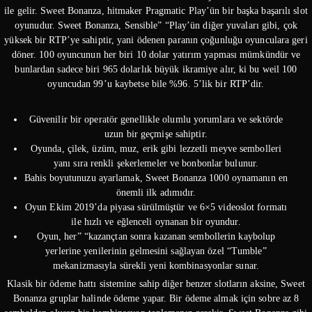
ile gelir. Sweet Bonanza, hitmaker Pragmatic Play’ün bir başka başarılı slot
oyunudur. Sweet Bonanza, Sensible” “Play’ün diğer yuvaları gibi, çok
yüksek bir RTP’ye sahiptir, yani ödenen paranın çoğunluğu oyunculara geri
döner. 100 oyuncunun her biri 10 dolar yatırım yapması mümkündür ve
bunlardan sadece biri 965 dolarlık büyük ikramiye alır, ki bu weil 100
oyuncudan 99’u kaybetse bile %96. 5’lik bir RTP’dir.
Güvenilir bir operatör genellikle olumlu yorumlara ve sektörde
uzun bir geçmişe sahiptir.
Oyunda, çilek, üzüm, muz, erik gibi lezzetli meyve sembolleri
yanı sıra renkli şekerlemeler ve bonbonlar bulunur.
Bahis boyutunuzu ayarlamak, Sweet Bonanza 1000 oynamanın en
önemli ilk adımıdır.
Oyun Ekim 2019’da piyasa sürülmüştür ve 6×5 videoslot formatı
ile hızlı ve eğlenceli oynanan bir oyundur.
Oyun, her” “kazançtan sonra kazanan sembollerin kaybolup
yerlerine yenilerinin gelmesini sağlayan özel “Tumble”
mekanizmasıyla sürekli yeni kombinasyonlar sunar.
Klasik bir ödeme hattı sistemine sahip diğer benzer slotların aksine, Sweet
Bonanza gruplar halinde ödeme yapar. Bir ödeme almak için sobre az 8