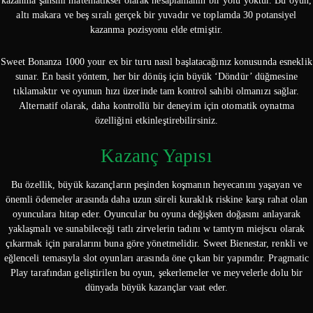
kazanma şansını matematiksel olarak hesaplamanın bir yolu yoktur. Bu oyun,
altı makara ve beş sıralı gerçek bir yuvadır ve toplamda 30 potansiyel
kazanma pozisyonu elde etmiştir.
Sweet Bonanza 1000 your ex bir turu nasıl başlatacağınız konusunda esneklik
sunar. En basit yöntem, her bir dönüş için büyük ‘Döndür’ düğmesine
tıklamaktır ve oyunun hızı üzerinde tam kontrol sahibi olmanızı sağlar.
Alternatif olarak, daha kontrollü bir deneyim için otomatik oynatma
özelliğini etkinleştirebilirsiniz.
Kazanç Yapısı
Bu özellik, büyük kazançların peşinden koşmanın heyecanını yaşayan ve
önemli ödemeler arasında daha uzun süreli kuraklık riskine karşı rahat olan
oyunculara hitap eder. Oyuncular bu oyuna değişken doğasını anlayarak
yaklaşmalı ve sunabileceği tatlı zirvelerin tadını w tamtym miejscu olarak
çıkarmak için paralarını buna göre yönetmelidir. Sweet Bienestar, renkli ve
eğlenceli temasıyla slot oyunları arasında öne çıkan bir yapımdır. Pragmatic
Play tarafından geliştirilen bu oyun, şekerlemeler ve meyvelerle dolu bir
dünyada büyük kazançlar vaat eder.