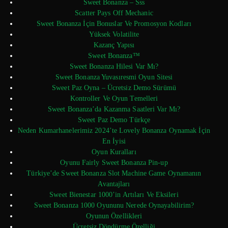
Sweet Bonanza – Sss
Scatter Pays Off Mechanic
Sweet Bonanza İçin Bonuslar Ve Promosyon Kodları
Yüksek Volatilite
Kazanç Yapısı
Sweet Bonanza™
Sweet Bonanza Hilesi Var Mı?
Sweet Bonanza Yuvasıresmi Oyun Sitesi
Sweet Paz Oyna – Ücretsiz Demo Sürümü
Kontroller Ve Oyun Temelleri
Sweet Bonanza’da Kazanma Saatleri Var Mı?
Sweet Paz Demo Türkçe
Neden Kumarhanelerimiz 2024’te Lovely Bonanza Oynamak İçin
En İyisi
Oyun Kuralları
Oyunu Fairly Sweet Bonanza Pin-up
Türkiye’de Sweet Bonanza Slot Machine Game Oynamanın
Avantajları
Sweet Bienestar 1000’in Artıları Ve Eksileri
Sweet Bonanza 1000 Oyununu Nerede Oynayabilirim?
Oyunun Özellikleri
Ücretsiz Döndürme Özelliği