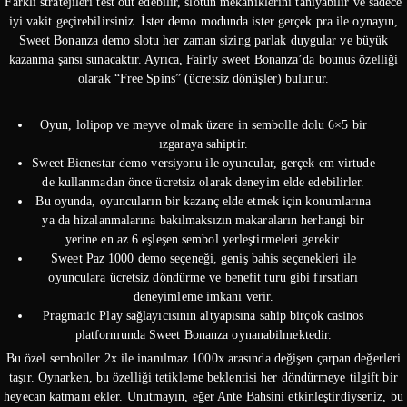
Farklı stratejileri test out edebilir, slotun mekaniklerini tanıyabilir ve sadece
iyi vakit geçirebilirsiniz. İster demo modunda ister gerçek pra ile oynayın,
Sweet Bonanza demo slotu her zaman sizing parlak duygular ve büyük
kazanma şansı sunacaktır. Ayrıca, Fairly sweet Bonanza’da bounus özelliği
olarak “Free Spins” (ücretsiz dönüşler) bulunur.
Oyun, lolipop ve meyve olmak üzere in sembolle dolu 6×5 bir
ızgaraya sahiptir.
Sweet Bienestar demo versiyonu ile oyuncular, gerçek em virtude
de kullanmadan önce ücretsiz olarak deneyim elde edebilirler.
Bu oyunda, oyuncuların bir kazanç elde etmek için konumlarına
ya da hizalanmalarına bakılmaksızın makaraların herhangi bir
yerine en az 6 eşleşen sembol yerleştirmeleri gerekir.
Sweet Paz 1000 demo seçeneği, geniş bahis seçenekleri ile
oyunculara ücretsiz döndürme ve benefit turu gibi fırsatları
deneyimleme imkanı verir.
Pragmatic Play sağlayıcısının altyapısına sahip birçok casinos
platformunda Sweet Bonanza oynanabilmektedir.
Bu özel semboller 2x ile inanılmaz 1000x arasında değişen çarpan değerleri
taşır. Oynarken, bu özelliği tetikleme beklentisi her döndürmeye tilgift bir
heyecan katmanı ekler. Unutmayın, eğer Ante Bahsini etkinleştirdiyseniz, bu