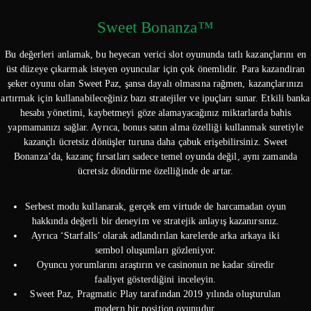
Sweet Bonanza™
Bu değerleri anlamak, bu heyecan verici slot oyununda tatlı kazançlarını en
üst düzeye çıkarmak isteyen oyuncular için çok önemlidir. Para kazandiran
şeker oyunu olan Sweet Paz, şansa dayalı olmasına rağmen, kazançlarınızı
artırmak için kullanabileceğiniz bazı stratejiler ve ipuçları sunar. Etkili banka
hesabı yönetimi, kaybetmeyi göze alamayacağınız miktarlarda bahis
yapmamanızı sağlar. Ayrıca, bonus satın alma özelliği kullanmak suretiyle
kazançlı ücretsiz dönüşler turuna daha çabuk erişebilirsiniz. Sweet
Bonanza’da, kazanç fırsatları sadece temel oyunda değil, aynı zamanda
ücretsiz döndürme özelliğinde de artar.
Serbest modu kullanarak, gerçek em virtude de harcamadan oyun
hakkında değerli bir deneyim ve stratejik anlayış kazanırsınız.
Ayrıca ‘Starfalls’ olarak adlandırılan karelerde arka arkaya iki
sembol oluşumları gözleniyor.
Oyuncu yorumlarını araştırın ve casinonun ne kadar süredir
faaliyet gösterdiğini inceleyin.
Sweet Paz, Pragmatic Play tarafından 2019 yılında oluşturulan
modern bir position oyunudur.