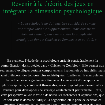
Revenir à la théorie des jeux en
intégrant la dimension psychologique
« La psychologie ne doit pas être considérée comme
une simple variable supplémentaire, mais comme un
élément central pour comprendre la complexité
stratégique dans « Chicken vs Zombies » et au-delà. »
En synthèse, l’étude de la psychologie enrichit considérablement la
compréhension des stratégies dans « Chicken vs Zombies ». Elle permet non
seulement d’expliquer certains comportements irrationnels ou impulsifs, mais
aussi d’élaborer des tactiques plus sophistiquées, fondées sur la manipulation,
la confiance ou la gestion émotionnelle. La nécessité d’une approche
pluridisciplinaire, combinant théorie des jeux et psychologie, devient alors
évidente pour développer une stratégie véritablement performante. Enfin,
cette perspective ouvre la voie à de nouvelles recherches et applications, que
ce soit dans le domaine ludique, la négociation ou la prise de décision en
situation d’incertitude, en montrant que l’humain reste au cœur de toute