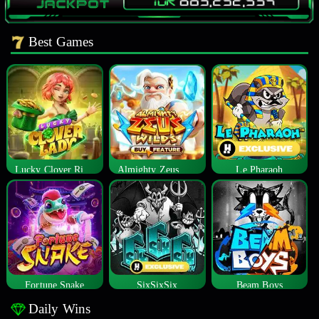
Best Games
Lucky Clover Riches
Almighty Zeus Wilds™
Le Pharaoh
Fortune Snake
SixSixSix
Beam Boys
Daily Wins