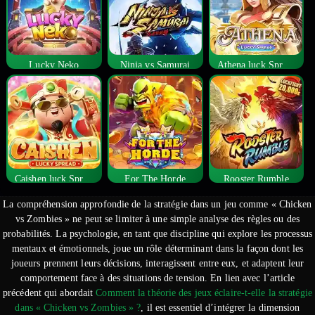
Lucky Neko
Ninja vs Samurai
Athena luck Spread
Caishen luck Spread
For The Horde
Rooster Rumble
La compréhension approfondie de la stratégie dans un jeu comme « Chicken
vs Zombies » ne peut se limiter à une simple analyse des règles ou des
probabilités. La psychologie, en tant que discipline qui explore les processus
mentaux et émotionnels, joue un rôle déterminant dans la façon dont les
joueurs prennent leurs décisions, interagissent entre eux, et adaptent leur
comportement face à des situations de tension. En lien avec l’article
précédent qui abordait
Comment la théorie des jeux éclaire-t-elle la stratégie
dans « Chicken vs Zombies » ?
, il est essentiel d’intégrer la dimension