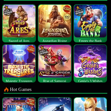
Sword of Ares
Asgardian Rising
Empty the Bank
Majestic Treasures
Rise of Samurai
Genie's 3 Wishes
Hot Games