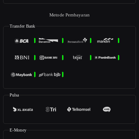
Metode Pembayaran
Transfer Bank
Pulsa
E-Money