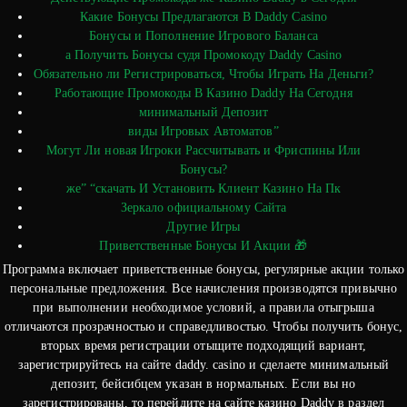
Какие Бонусы Предлагаются В Daddy Casino
Бонусы и Пополнение Игрового Баланса
а Получить Бонусы судя Промокоду Daddy Casino
Обязательно ли Регистрироваться, Чтобы Играть На Деньги?
Работающие Промокоды В Казино Daddy На Сегодня
минимальный Депозит
виды Игровых Автоматов”
Могут Ли новая Игроки Рассчитывать и Фриспины Или
Бонусы?
же” “скачать И Установить Клиент Казино На Пк
Зеркало официальному Сайта
Другие Игры
Приветственные Бонусы И Акции 🎁
Программа включает приветственные бонусы, регулярные акции только
персональные предложения. Все начисления производятся привычно
при выполнении необходимое условий, а правила отыгрыша
отличаются прозрачностью и справедливостью. Чтобы получить бонус,
вторых время регистрации отыщите подходящий вариант,
зарегистрируйтесь на сайте daddy. casino и сделаете минимальный
депозит, бейсибцем указан в нормальных. Если вы но
зарегистрированы, то перейдите на сайте казино Daddy в раздел