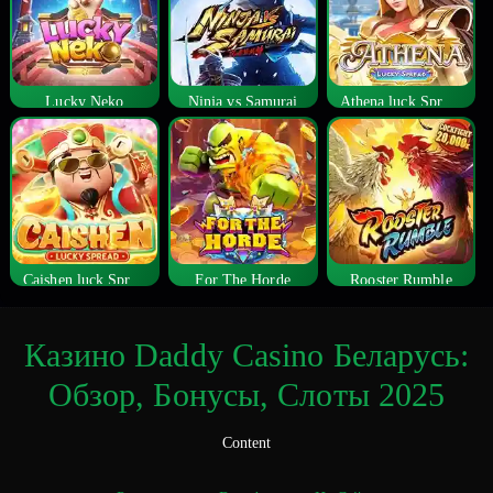
Lucky Neko
Ninja vs Samurai
Athena luck Spread
Caishen luck Spread
For The Horde
Rooster Rumble
Казино Daddy Casino Беларусь:
Обзор, Бонусы, Слоты 2025
Content