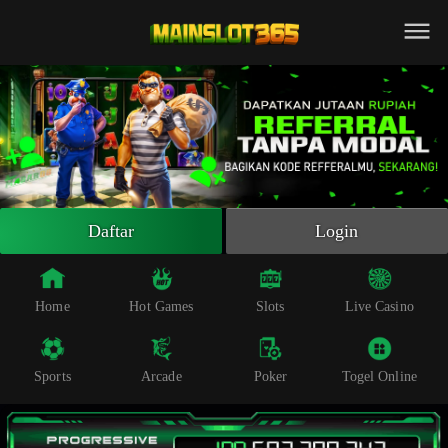
Beranda
Slot Online
Live Casino
Sportsbook
Arcade
Togel Online
Daftar
Login
Poker
Whatsapp
Home
Hot Games
Slots
Live Casino
Telegram
Sports
Arcade
Poker
Togel Online
Livechat