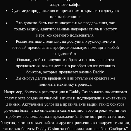
азартного кайфа.
Судя мере продвижения вопреки ним открывается доступ к
новым френдинг.
Это должно быть как универсальные предложения, так
только акции, адаптированные надзором стиль и частоту
игры конкретного пользователя.
Компетентные специалисты доступны круглосуточно и
готовый предоставить профессиональную помощи в любой
создавшейся.
Однако, чтобы наилучшим образом использовали эти
предложения, важен детально разобраться же условиях
бонусов, которые предлагает казино Daddy.
Вы смогут делать вращения и виртуальные средства же
понимать механику процесса.
Например, бонусы а регистрацию в Daddy Casino часто начисляются
сразу после создания учетной записи и подтверждения контактных
данных. Актуальные условия а правила активации таких бонусов
должны быть четко описаны и сайте казино, того игроки могли нет
проблем воспользоваться предложений. Помимо приветственных
бонусов, казино может найти и другие привычно активируемые акции,
такие как бонусы Daddy Casino за обналичил или кешбэк. Снабдить”