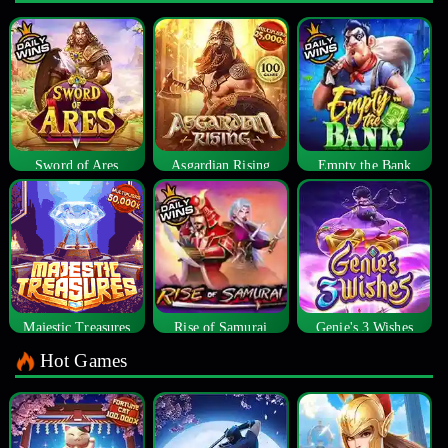
Sword of Ares
Asgardian Rising
Empty the Bank
Majestic Treasures
Rise of Samurai
Genie's 3 Wishes
Hot Games