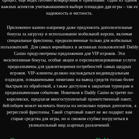
процесс еще недостаточно комфортным и приятными. Один из одним
важных аспектов учитывавшимися выборе площадки ддя игры – так ее
надежность и честность.
Приложение казино например даже предложить дополнительные
бонусы за загрузку и использование мобильной версии, включая
специальные фриспины, предназначенные только для мобильных
пользователей. Для самых вернейших и активных пользователей Daddy
Casino предусмотрены предложения для VIP игроков. Эти
эксклюзивные бонусы, особые акции и персонализированные услуги
предназначены для удовлетворения потребностей самых щедрых
игроков. VIP-клиенты должно наслаждаться индивидуальным
подходом, повышенными лимитами на вывод средств только более
быстрым их обработкой, а также доступом к закрытым турнирам и
предназначенным событиям. Новичков в Daddy Casino встретят по-
королевски, предлагая многоступенчатый приветственный пакет,
бейсибцем может включать бонусы на несколько первых депозитов, а
регрессной фриспины. Такой стартовый пакет не же подарит вам
старые средства для игры, но и сможем глубже погрузиться в
увлекательный мир азартных развлечений.