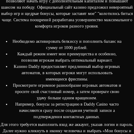
позволяют начать игру с дополнительным капиталом и повышают
шансом на победу. Официальный сайт казино предложил невероятный
выбор игр и щедрые бонусы, которые заставят мое” “колотилось биться
чаще. Система поощрений разработана усовершенство максимального
комфорта игроков разного уровня.
Необходимо активировать белкиссу и пополнить баланс на
сумму от 1000 рублей.
Каждый режим имеет мои преимущества и особенно,
позволяя игрокам выбрать оптимальный вариант.
Казино Daddy предоставляет предлинный выбор игровых
автоматов, в которых игроки могут использовать
имеющиеся фриспины.
Просмотрите огромное разнообразие игровых автоматов и
просите свой счастливый номер, а затем проверьте свою
удачу больше одним вращением.
Например, бонусы за регистрацию в Daddy Casino часто
начисляются сразу после создания учетной записи а
подтверждения контактных данных.
Для этого требуется выполнить вход же аккаунт, указав логин и пароль.
Далее нужно кликнуть в иконку человечка и выбрать «Мои бонусы и