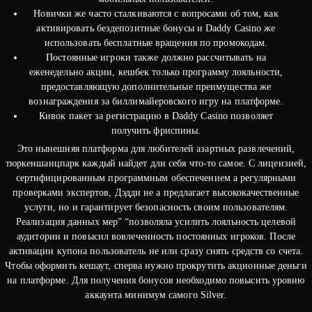
Новички же часто сталкиваются с вопросами об том, как
активировать бездепозитные бонусы и Daddy Casino же
использовать бесплатные вращения по промокодам.
Постоянные игроки также должно рассчитывать на
еженедельно акции, кешбек только программу лояльности,
предоставляющую дополнительные преимущества же
вознаграждения за биллимайеровского игру на платформе.
Кивок пакет за регистрацию в Daddy Casino позволяет
получить фриспины.
Это нынешняя платформа для любителей азартных развлечений,
тюркеншанцпарк каждый найдет дли себя что-то самое. С лицензией,
сертифицированным программным обеспечением а регулярными
проверками экспертов, Дэдди не а предлагает высококачественные
услуги, но и гарантирует безопасность своим пользователям.
Реализация данных мер” “позволяла усилить лояльность целевой
аудитории и повысил вовлеченность постоянных игроков. После
активации купона пользователь не или сразу снять средств со счета.
Чтобы оформить кешаут, сперва нужно прокрутить акционные деньги
на платформе. Для получения бонусов необходимо повысить уровню
аккаунта минимум самого Silver.