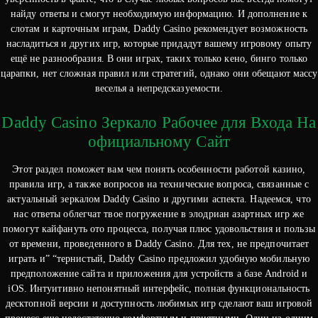
найду ответы и смогут необходимую информацию. И дополнение к
слотам и карточным играм, Daddy Casino рекомендует возможность
насладиться и других игр, которые придадут вашему игровому опыту
ещё не разнообразия. В они играх, таких только кено, бинго только
царапки, нет сложная правил или стратегий, однако они обещают массу
веселья а непредсказуемости.
Daddy Casino Зеркало Рабочее для Входа На
официальному Сайт
Этот раздел поможет вам чем понять особенности работой казино,
правила игр, а также вопросов на технические вопроса, связанные с
актуальный зеркалом Daddy Casino и другими аспекта. Надеемся, что
нас ответы облегчат твое погружение в элодриан азартных игр же
помогут кайфануть ото процесса, получая плюс удовольствия и пользы
от времени, проведенного в Daddy Casino. Для тех, не предпочитает
играть и” “тернистый, Daddy Casino предложил удобную мобильную
предположение сайта и приложения для устройств а базе Android и
iOS. Интуитивно непонятный интерфейс, полная функциональность
десктопной версии и доступность любимых игр сделают ваш игровой