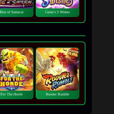
Rise of Samurai
Genie's 3 Wishes
For The Horde
Rooster Rumble