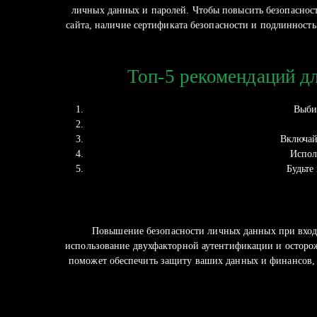
личных данных и паролей. Чтобы повысить безопасност
сайта, наличие сертификата безопасности и подлинность
Топ-5 рекомендаций д
Выби
Включай
Испол
Будьте
Повышение безопасности личных данных при входе
использование двухфакторной аутентификации и осторо
поможет обеспечить защиту ваших данных и финансов, 