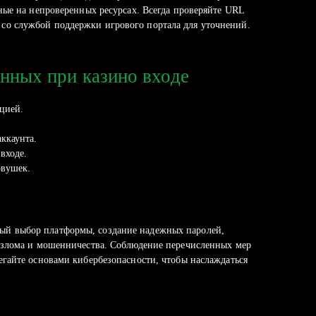
ные на непроверенных ресурсах. Всегда проверяйте URL
ю со службой поддержки игрового портала для уточнений.
нных при казино входе
цией.
ккаунта.
входе.
овушек.
ный выбор платформы, создание надежных паролей,
взлома и мошенничества. Соблюдение перечисленных мер
гайте основами кибербезопасности, чтобы наслаждаться