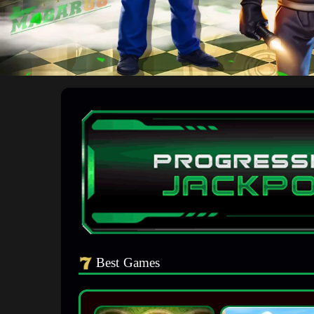
Best Games