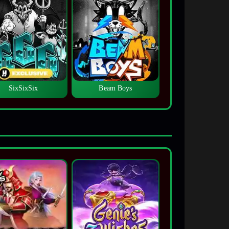
SixSixSix
Beam Boys