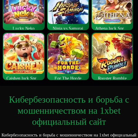
Lucky Neko
Ninja vs Samurai
Athena luck Spread
Caishen luck Spread
For The Horde
Rooster Rumble
Кибербезопасность и борьба с
мошенничеством на 1xbet
официальный сайт
Кибербезопасность и борьба с мошенничеством на 1xbet официальный