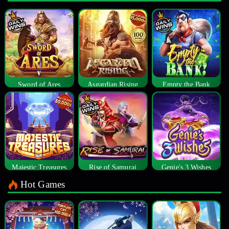
Sword of Ares
Asgardian Rising
Empty the Bank
Majestic Treasures
Rise of Samurai
Genie's 3 Wishes
Hot Games