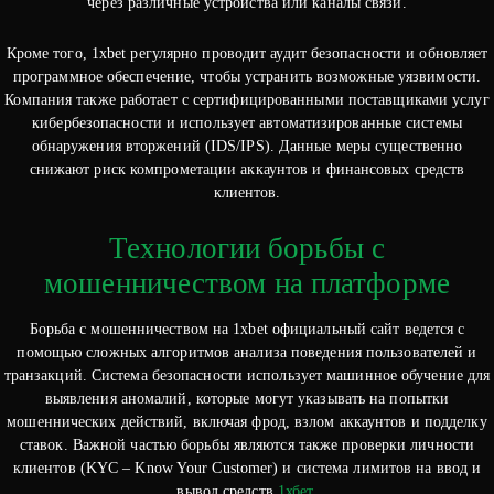
через различные устройства или каналы связи.
Кроме того, 1xbet регулярно проводит аудит безопасности и обновляет
программное обеспечение, чтобы устранить возможные уязвимости.
Компания также работает с сертифицированными поставщиками услуг
кибербезопасности и использует автоматизированные системы
обнаружения вторжений (IDS/IPS). Данные меры существенно
снижают риск компрометации аккаунтов и финансовых средств
клиентов.
Технологии борьбы с
мошенничеством на платформе
Борьба с мошенничеством на 1xbet официальный сайт ведется с
помощью сложных алгоритмов анализа поведения пользователей и
транзакций. Система безопасности использует машинное обучение для
выявления аномалий, которые могут указывать на попытки
мошеннических действий, включая фрод, взлом аккаунтов и подделку
ставок. Важной частью борьбы являются также проверки личности
клиентов (KYC – Know Your Customer) и система лимитов на ввод и
вывод средств
1хбет
.