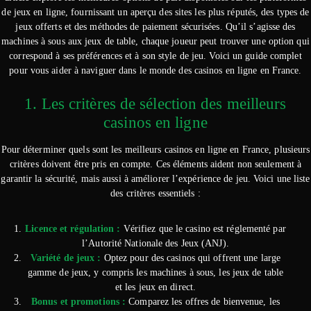
de jeux en ligne, fournissant un aperçu des sites les plus réputés, des types de
jeux offerts et des méthodes de paiement sécurisées. Qu’il s’agisse des
machines à sous aux jeux de table, chaque joueur peut trouver une option qui
correspond à ses préférences et à son style de jeu. Voici un guide complet
pour vous aider à naviguer dans le monde des casinos en ligne en France.
1. Les critères de sélection des meilleurs
casinos en ligne
Pour déterminer quels sont les meilleurs casinos en ligne en France, plusieurs
critères doivent être pris en compte. Ces éléments aident non seulement à
garantir la sécurité, mais aussi à améliorer l’expérience de jeu. Voici une liste
des critères essentiels :
Licence et régulation :
Vérifiez que le casino est réglementé par
l’Autorité Nationale des Jeux (ANJ).
Variété de jeux :
Optez pour des casinos qui offrent une large
gamme de jeux, y compris les machines à sous, les jeux de table
et les jeux en direct.
Bonus et promotions :
Comparez les offres de bienvenue, les