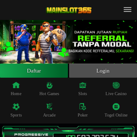
Beranda
Slot Online
Live Casino
Sportsbook
Arcade
Togel Online
Daftar
Login
Poker
Whatsapp
Home
Hot Games
Slots
Live Casino
Telegram
Sports
Arcade
Poker
Togel Online
Livechat