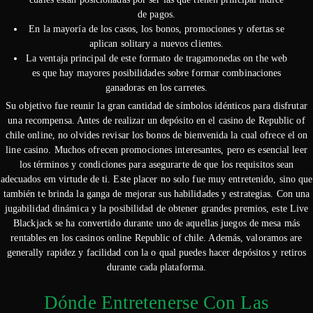
de pagos.
En la mayoría de los casos, los bonos, promociones y ofertas se
aplican solitary a nuevos clientes.
La ventaja principal de este formato de tragamonedas on the web
es que hay mayores posibilidades sobre formar combinaciones
ganadoras en los carretes.
Su objetivo fue reunir la gran cantidad de símbolos idénticos para disfrutar
una recompensa. Antes de realizar un depósito en el casino de Republic of
chile online, no olvides revisar los bonos de bienvenida la cual ofrece el on
line casino. Muchos ofrecen promociones interesantes, pero es esencial leer
los términos y condiciones para asegurarte de que los requisitos sean
adecuados em virtude de ti. Este placer no solo fue muy entretenido, sino que
también te brinda la ganga de mejorar sus habilidades y estrategias. Con una
jugabilidad dinámica y la posibilidad de obtener grandes premios, este Live
Blackjack se ha convertido durante uno de aquellas juegos de mesa más
rentables en los casinos online Republic of chile. Además, valoramos are
generally rapidez y facilidad con la o qual puedes hacer depósitos y retiros
durante cada plataforma.
Dónde Entretenerse Con Las