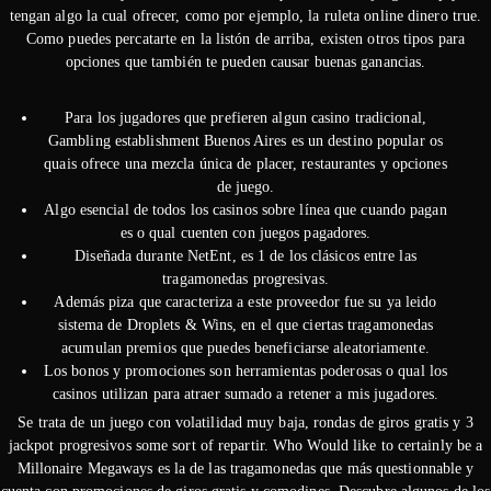
tengan algo la cual ofrecer, como por ejemplo, la ruleta online dinero true.
Como puedes percatarte en la listón de arriba, existen otros tipos para
opciones que también te pueden causar buenas ganancias.
Para los jugadores que prefieren algun casino tradicional,
Gambling establishment Buenos Aires es un destino popular os
quais ofrece una mezcla única de placer, restaurantes y opciones
de juego.
Algo esencial de todos los casinos sobre línea que cuando pagan
es o qual cuenten con juegos pagadores.
Diseñada durante NetEnt, es 1 de los clásicos entre las
tragamonedas progresivas.
Además piza que caracteriza a este proveedor fue su ya leido
sistema de Droplets & Wins, en el que ciertas tragamonedas
acumulan premios que puedes beneficiarse aleatoriamente.
Los bonos y promociones son herramientas poderosas o qual los
casinos utilizan para atraer sumado a retener a mis jugadores.
Se trata de un juego con volatilidad muy baja, rondas de giros gratis y 3
jackpot progresivos some sort of repartir. Who Would like to certainly be a
Millonaire Megaways es la de las tragamonedas que más questionnable y