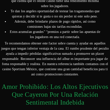
que cuenta que el online casino tiene una rendimiento mínima
sobre los jugadores.
Te dan los angeles oportunidad de testear las tragamonedas que
quieras y decidir si te gusta o no sin perder ni este solo peso.
Además, debe brindarte plazos de pago rápidos, así como
comisiones bajas sin tarifas escondidas.
Estos acumulan grandes” “premios a partir sobre las apuestas de
los jugadores en una red conectada.
Te recomendamos obtener este factor sobre cuenta y ayudar en aquellos
juegos que tengan inferior ventaja de la casa. El rumbo prudente del peculio
ayuda a impedir pérdidas significativas sumado a promueve un placer
responsable. Reconocer una influencia del albur es importante pra jugar de
foma responsable y realista. En nuestra referencia también contamos con el
casino Sportium México, que contiene una gran cantidad beneficios para ti
asi como promociones constantes.
Amor Prohibido: Los Altos Ejecutivos
Que Cayeron Por Una Relación
Sentimental Indebida