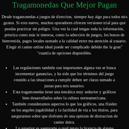
Tragamonedas Que Mejor Pagan
Desde tragamonedas a juegos de direccion, siempre hay algo para todos mis
gustos. Si eres nuevo, muchos operadores ofrecen versiones trial para que
puedas practicar sin peligro. Una vez la cual tengas toda la información,
prioriza como más te interesa, como la selección de juegos, los bonos de
bienvenida, pagos locales sumado a la calidad entre ma atención al usuario.
Elegir el casino online ideal puede ser complicado debido the la gran”
“cuantía de opciones disponibles.
Las regulaciones también son importantes alguna vez se busca
incrementar ganancias, y ha sido que los términos del juego
reunido a las situaciones a cumplir deben ser claras sumado a
justas para mis usuarios.
Esta tragamonedas tiene una temática muy seductor y gráficos
bien desarrollados sobre la cultura norteamericana.
También consideramos aspectos lo que los gráficos, una fluidez
en los angeles jugabilidad y la facilidad de vía a los títulos, para
asegurarnos sobre que disfrutes de una opinion de distraccion de
casino única.
Lo superior es asegurarte o qual tenga la licencia de alguna