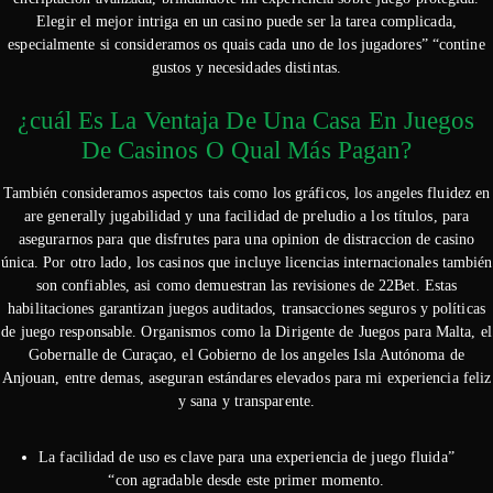
Elegir el mejor intriga en un casino puede ser la tarea complicada,
especialmente si consideramos os quais cada uno de los jugadores” “contine
gustos y necesidades distintas.
¿cuál Es La Ventaja De Una Casa En Juegos
De Casinos O Qual Más Pagan?
También consideramos aspectos tais como los gráficos, los angeles fluidez en
are generally jugabilidad y una facilidad de preludio a los títulos, para
asegurarnos para que disfrutes para una opinion de distraccion de casino
única. Por otro lado, los casinos que incluye licencias internacionales también
son confiables, asi como demuestran las revisiones de 22Bet. Estas
habilitaciones garantizan juegos auditados, transacciones seguros y políticas
de juego responsable. Organismos como la Dirigente de Juegos para Malta, el
Gobernalle de Curaçao, el Gobierno de los angeles Isla Autónoma de
Anjouan, entre demas, aseguran estándares elevados para mi experiencia feliz
y sana y transparente.
La facilidad de uso es clave para una experiencia de juego fluida”
“con agradable desde este primer momento.