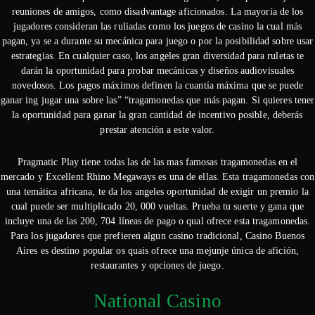
reuniones de amigos, como disadvantage aficionados. La mayoría de los
jugadores consideran las ruliadas como los juegos de casino la cual más
pagan, ya se a durante su mecánica para juego o por la posibilidad sobre usar
estrategias. En cualquier caso, los angeles gran diversidad para ruletas te
darán la oportunidad para probar mecánicas y diseños audiovisuales
novedosos. Los pagos máximos definen la cuantía máxima que se puede
ganar ing jugar una sobre las” “tragamonedas que más pagan. Si quieres tener
la oportunidad para ganar la gran cantidad de incentivo posible, deberás
prestar atención a este valor.
Pragmatic Play tiene todas las de las mas famosas tragamonedas en el
mercado y Excellent Rhino Megaways es una de ellas. Esta tragamonedas con
una temática africana, te da los angeles oportunidad de exigir un premio la
cual puede ser multiplicado 20, 000 vueltas. Prueba tu suerte y gana que
incluye una de las 200, 704 líneas de pago o qual ofrece esta tragamonedas.
Para los jugadores que prefieren algun casino tradicional, Casino Buenos
Aires es destino popular os quais ofrece una mejunje única de afición,
restaurantes y opciones de juego.
National Casino