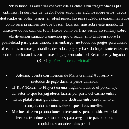
Por lo tanto, es essential conocer cuáles child estas tragamonedas pra
optimizar la destreza de juego. Podés encontrar algunos sobre estos juegos
destacados en bplay. wager. ar, ideal parecchio para jugadores experimentados
como para principiantes que buscan localizar más sobre este mundo. El
atractivo de los casinos, total físicos como on-line, reside no solitary sobre
ela diversión sumado a emoción que ofrecen, sino también sobre la
posibilidad para ganar dinero. Sin embargo, no todos los juegos para casino
ofrecen las mismas probabilidades sobre pago, y ha sido importante entender
cómo funcionan las estructuras de pago sumado a el Retorno way Jugador
(RTP)
¿qué es un dealer virtual?
.
Además, cuenta con licencia de Malta Gaming Authority y
métodos de pago durante pesos chilenos.
El RTP (Return to Player) en una tragamonedas es el porcentaje
del retorno que los jugadores lucran por parte del casino online.
Estas plataformas garantizan una destreza entretenida tanto en
computadoras como sobre dispositivos móviles.
Muchos ofrecen promociones interesantes, pero ha sido esencial
leer los términos y situaciones para asegurarte para que los
requisitos sean adecuados pra ti.