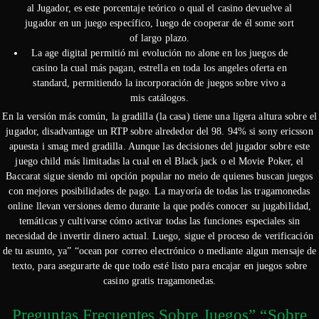
al Jugador, es este porcentaje teórico o qual el casino devuelve al
jugador en un juego específico, luego de cooperar de él some sort
of largo plazo.
La age digital permitió mi evolución no alone en los juegos de
casino la cual más pagan, estrella en toda los angeles oferta en
standard, permitiendo la incorporación de juegos sobre vivo a
mis catálogos.
En la versión más común, la gradilla (la casa) tiene una ligera altura sobre el
jugador, disadvantage un RTP sobre alrededor del 98. 94% si sony ericsson
apuesta i smag med gradilla. Aunque las decisiones del jugador sobre este
juego child más limitadas la cual en el Black jack o el Movie Poker, el
Baccarat sigue siendo mi opción popular no meio de quienes buscan juegos
con mejores posibilidades de pago. La mayoría de todas las tragamonedas
online llevan versiones demo durante la que podés conocer su jugabilidad,
temáticas y cultivarse cómo activar todas las funciones especiales sin
necesidad de invertir dinero actual. Luego, sigue el proceso de verificación
de tu asunto, ya” “ocean por correo electrónico o mediante algun mensaje de
texto, para asegurarte de que todo esté listo para encajar en juegos sobre
casino gratis tragamonedas.
Preguntas Frecuentes Sobre Juegos” “Sobre