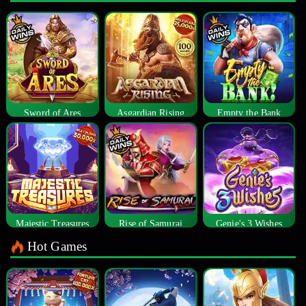
Sword of Ares
Asgardian Rising
Empty the Bank
Majestic Treasures
Rise of Samurai
Genie's 3 Wishes
Hot Games