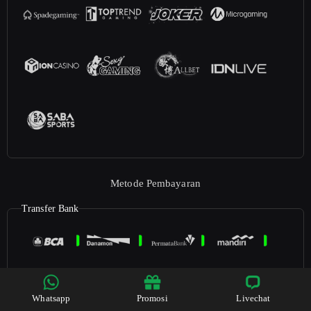
Metode Pembayaran
Transfer Bank
Whatsapp
Promosi
Livechat