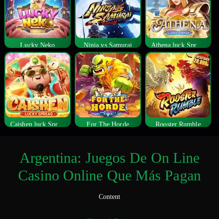
Lucky Neko
Ninja vs Samurai
Athena luck Spread
Caishen luck Spread
For The Horde
Rooster Rumble
Argentina: Juegos De On Line
Casino Online Que Más Pagan
Content