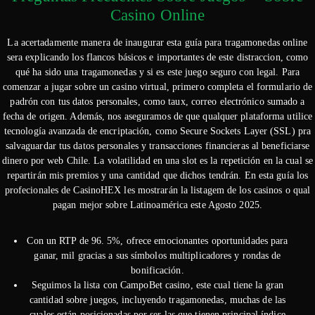
Casino Online
La acertadamente manera de inaugurar esta guía para tragamonedas online
sera explicando los flancos básicos e importantes de este distraccion, como
qué ha sido una tragamonedas y si es este juego seguro con legal. Para
comenzar a jugar sobre un casino virtual, primero completa el formulario de
padrón con tus datos personales, como taux, correo electrónico sumado a
fecha de origen. Además, nos aseguramos de que qualquer plataforma utilice
tecnología avanzada de encriptación, como Secure Sockets Layer (SSL) pra
salvaguardar tus datos personales y transacciones financieras al beneficiarse
dinero por web Chile. La volatilidad en una slot es la repetición en la cual se
repartirán mis premios y una cantidad que dichos tendrán. En esta guía los
profecionales de CasinoHEX les mostrarán la listagem de los casinos o qual
pagan mejor sobre Latinoamérica este Agosto 2025.
Con un RTP de 96. 5%, ofrece emocionantes oportunidades para
ganar, mil gracias a sus símbolos multiplicadores y rondas de
bonificación.
Seguimos la lista con CampoBet casino, este cual tiene la gran
cantidad sobre juegos, incluyendo tragamonedas, muchas de las
cuales están posicionadas por ser las que tienen principal índice