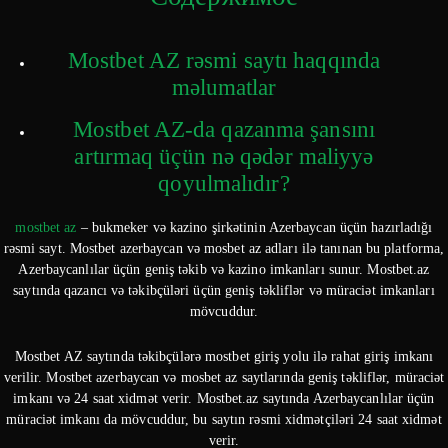
Mostbet AZ rəsmi saytı haqqında
məlumatlar
Mostbet AZ-da qazanma şansını
artırmaq üçün nə qədər maliyyə
qoyulmalıdır?
mostbet az
– bukmeker və kazino şirkətinin Azerbaycan üçün hazırladığı
rəsmi sayt. Mostbet azerbaycan və mosbet az adları ilə tanınan bu platforma,
Azerbaycanlılar üçün geniş təkib və kazino imkanları sunur. Mostbet.az
saytında qazancı və təkibçüləri üçün geniş təkliflər və müraciət imkanları
mövcuddur.
Mostbet AZ saytında təkibçülərə mostbet giriş yolu ilə rahat giriş imkanı
verilir. Mostbet azerbaycan və mosbet az saytlarında geniş təkliflər, müraciət
imkanı və 24 saat xidmət verir. Mostbet.az saytında Azerbaycanlılar üçün
müraciət imkanı da mövcuddur, bu saytın rəsmi xidmətçiləri 24 saat xidmət
verir.