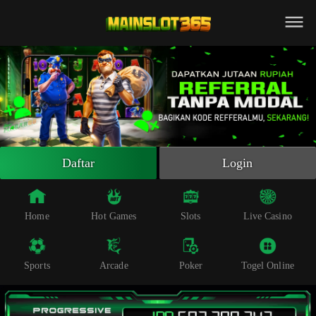
Beranda
Slot Online
Live Casino
Sportsbook
Arcade
Togel Online
Daftar
Login
Poker
Whatsapp
Home
Hot Games
Slots
Live Casino
Telegram
Sports
Arcade
Poker
Togel Online
Livechat