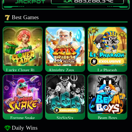
Best Games
Lucky Clover Riches
Almighty Zeus Wilds™
Le Pharaoh
Fortune Snake
SixSixSix
Beam Boys
Daily Wins