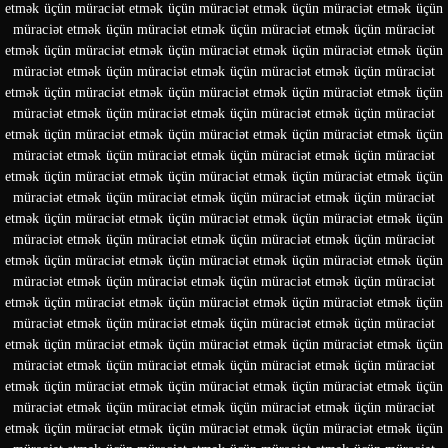
etmək üçün müraciət etmək üçün müraciət etmək üçün müraciət etmək üçün
müraciət etmək üçün müraciət etmək üçün müraciət etmək üçün müraciət
etmək üçün müraciət etmək üçün müraciət etmək üçün müraciət etmək üçün
müraciət etmək üçün müraciət etmək üçün müraciət etmək üçün müraciət
etmək üçün müraciət etmək üçün müraciət etmək üçün müraciət etmək üçün
müraciət etmək üçün müraciət etmək üçün müraciət etmək üçün müraciət
etmək üçün müraciət etmək üçün müraciət etmək üçün müraciət etmək üçün
müraciət etmək üçün müraciət etmək üçün müraciət etmək üçün müraciət
etmək üçün müraciət etmək üçün müraciət etmək üçün müraciət etmək üçün
müraciət etmək üçün müraciət etmək üçün müraciət etmək üçün müraciət
etmək üçün müraciət etmək üçün müraciət etmək üçün müraciət etmək üçün
müraciət etmək üçün müraciət etmək üçün müraciət etmək üçün müraciət
etmək üçün müraciət etmək üçün müraciət etmək üçün müraciət etmək üçün
müraciət etmək üçün müraciət etmək üçün müraciət etmək üçün müraciət
etmək üçün müraciət etmək üçün müraciət etmək üçün müraciət etmək üçün
müraciət etmək üçün müraciət etmək üçün müraciət etmək üçün müraciət
etmək üçün müraciət etmək üçün müraciət etmək üçün müraciət etmək üçün
müraciət etmək üçün müraciət etmək üçün müraciət etmək üçün müraciət
etmək üçün müraciət etmək üçün müraciət etmək üçün müraciət etmək üçün
müraciət etmək üçün müraciət etmək üçün müraciət etmək üçün müraciət
etmək üçün müraciət etmək üçün müraciət etmək üçün müraciət etmək üçün