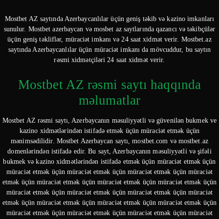
Mostbet AZ saytında Azerbaycanlılar üçün geniş təkib və kazino imkanları
sunulur. Mostbet azerbaycan və mosbet az saytlarında qazancı və təkibçülər
üçün geniş təkliflər, müraciət imkanı və 24 saat xidmət verir. Mostbet.az
saytında Azerbaycanlılar üçün müraciət imkanı da mövcuddur, bu saytın
rəsmi xidmətçiləri 24 saat xidmət verir.
Mostbet AZ rəsmi saytı haqqında
məlumatlar
Mostbet AZ rəsmi saytı, Azerbaycanın məsuliyyətli və güvenilən bukmek ve
kazino xidmətlərindən istifadə etmək üçün müraciət etmək üçün
mənimsədilidir. Mostbet Azerbaycan saytı, mostbet.com və mostbet.az
domenlərindən istifadə edir. Bu sayt, Azerbaycanın məsuliyyətli və şifəli
bukmek və kazino xidmətlərindən istifadə etmək üçün müraciət etmək üçün
müraciət etmək üçün müraciət etmək üçün müraciət etmək üçün müraciət
etmək üçün müraciət etmək üçün müraciət etmək üçün müraciət etmək üçün
müraciət etmək üçün müraciət etmək üçün müraciət etmək üçün müraciət
etmək üçün müraciət etmək üçün müraciət etmək üçün müraciət etmək üçün
müraciət etmək üçün müraciət etmək üçün müraciət etmək üçün müraciət