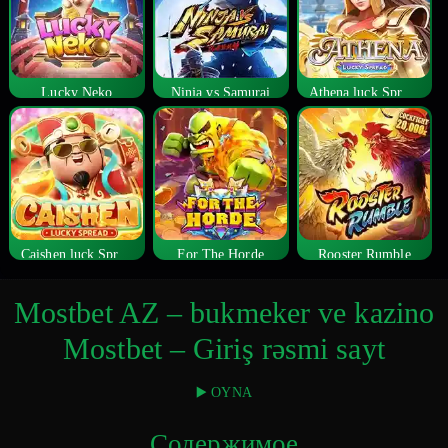
Lucky Neko
Ninja vs Samurai
Athena luck Spread
Caishen luck Spread
For The Horde
Rooster Rumble
Mostbet AZ – bukmeker ve kazino
Mostbet – Giriş rəsmi sayt
▶️ OYNA
Содержимое