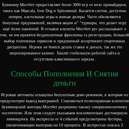
Букмекер Мостбет предоставляет более 3000 игр от вело провайдеров,
таких как Mancala, Iron Dog и Spinomenal. Касается слотов, доступны
лотереи, настольные игры и живые дилеры. Часто обновляются
бонусные предложений, включая акции и” “турниры, что делает игру
ещё более памятной. В отзывах клиенты Мостбет рус рассказывают о
том, не им нравятся бездепозитные фриспины за регистрацию, большой
выбор платежных сервисов и предлинный ассортимент спортивных
дисциплин. Игроки не боятся делать ставки и деньги, так же это
лицензированное казино. Хвалят стабильную работой сайта и
отсутствии качественного зеркала.
Способы Пополнения И Снятия
деньги
Игровые автоматы оснащены бесплатным демо-режимом, в которым не
предусмотрен вывод выигрышей. Становиться полноправным клиентом
букмекерской конторы Мостбет разрешено такому совершеннолетнему
посетителю. Или этом следует указываем исключительно достоверную
имеющуюся. На экспрессы от 4 событий предусмотрены бустеры,
увеличивающие выигрыш на 10 процента. В экспрессах спасась 3