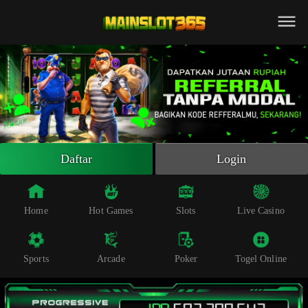
Beranda
Slot Online
Live Casino
Sportsbook
Arcade
Togel Online
Daftar
Login
Poker
Whatsapp
Home
Hot Games
Slots
Live Casino
Telegram
Sports
Arcade
Poker
Togel Online
Livechat