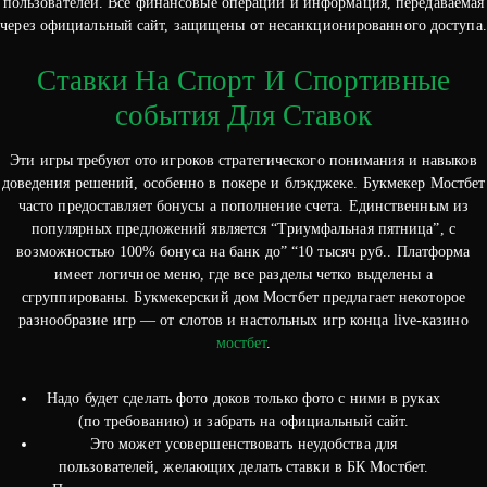
пользователей. Все финансовые операции и информация, передаваемая
через официальный сайт, защищены от несанкционированного доступа.
Ставки На Спорт И Спортивные
события Для Ставок
Эти игры требуют ото игроков стратегического понимания и навыков
доведения решений, особенно в покере и блэкджеке. Букмекер Мостбет
часто предоставляет бонусы а пополнение счета. Единственным из
популярных предложений является “Триумфальная пятница”, с
возможностью 100% бонуса на банк до” “10 тысяч руб.. Платформа
имеет логичное меню, где все разделы четко выделены а
сгруппированы. Букмекерский дом Мостбет предлагает некоторое
разнообразие игр — от слотов и настольных игр конца live-казино
мостбет
.
Надо будет сделать фото доков только фото с ними в руках
(по требованию) и забрать на официальный сайт.
Это может усовершенствовать неудобства для
пользователей, желающих делать ставки в БК Мостбет.