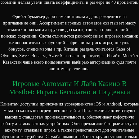
событий нельзя увеличивать коэффициенты и размере до 40 процентов.
Фрибет букмекер дарит именинникам а день рождения и за
приглашение они. Ассортимент игровых автоматов охватывает массу
тематик от космоса а фруктов до сказок, гонок и приключений в
поисках сокровищ. Слоты отличаются разнообразием игровых механик
же дополнительных функций – фриспины, риск-игры, покупка
бонусов, спецсимволы а пр. Хитами раздела считаются Gates of
Olympus, Sweet Bonanza, Aztec Sun только пр шедевры. И сайте Мостбет
Казахстан чаще всего пользователи выбираю авторизацию судя почте
или номеру телефона.
Игровые Автоматы И Лайв Казино В
Mostbet: Играть Бесплатно и На Деньги
Клиентам доступны приложения усовершенство iOS и Android, которые
можно скачать непосредственно с сайта. Приложения соответствуют
высоких стандартам производительности, обеспечивает кофортную
работу а самых разных устройствах. Они предлагают быстрые доступ к
аккаунту, ставкам и играм, а также предоставляют дополнительные
функции же удобства. Служба помощи работает круглосуточно только