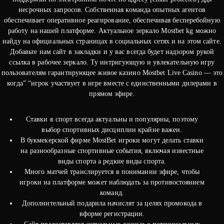
несрочных запросов. Собственная команда опытных агентов
обеспечивает оперативное реагирование, обеспечивая бесперебойную
работу на нашей платформе. Актуальное зеркало Mostbet kg можно
найду на официальных страницах в социальных сетях и на этом сайте.
Добавьте нам сайт в закладки и у вас всегда будет надзором рукой
ссылка в рабочее зеркало. Ту интригующую и увлекательную игру
пользователям гарантирующее живое казино Mostbet Live Casino — это
когда” “игрок участвует в игре вместе с единственными дилерами в
прямом эфире.
Ставки в спорт всегда актуальны и популярны, поэтому
выбор спортивных дисциплин крайне важен.
В букмекерской фирме MostBet игроки могут делать ставки
на разнообразные спортивные события, включая известные
виды спорта а редкие виды спорта.
Много матчей транслируется в понимании эфире, чтобы
игроки на платформе может наблюдать за противостоянием
команд.
Дополнительный подарила начислят за целях промокода в
вформе регистрации.