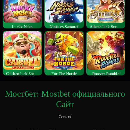
Lucky Neko
Ninja vs Samurai
Athena luck Spread
Caishen luck Spread
For The Horde
Rooster Rumble
Мостбет: Mostbet официального
Сайт
Content