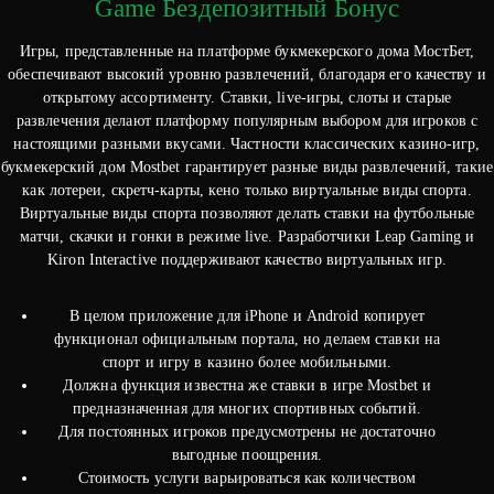
Game Бездепозитный Бонус
Игры, представленные на платформе букмекерского дома МостБет,
обеспечивают высокий уровню развлечений, благодаря его качеству и
открытому ассортименту. Ставки, live-игры, слоты и старые
развлечения делают платформу популярным выбором для игроков с
настоящими разными вкусами. Частности классических казино-игр,
букмекерский дом Mostbet гарантирует разные виды развлечений, такие
как лотереи, скретч-карты, кено только виртуальные виды спорта.
Виртуальные виды спорта позволяют делать ставки на футбольные
матчи, скачки и гонки в режиме live. Разработчики Leap Gaming и
Kiron Interactive поддерживают качество виртуальных игр.
В целом приложение для iPhone и Android копирует
функционал официальным портала, но делаем ставки на
спорт и игру в казино более мобильными.
Должна функция известна же ставки в игре Mostbet и
предназначенная для многих спортивных событий.
Для постоянных игроков предусмотрены не достаточно
выгодные поощрения.
Стоимость услуги варьироваться как количеством