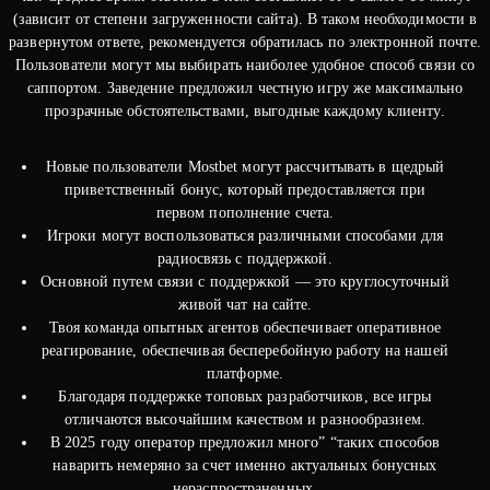
(зависит от степени загруженности сайта). В таком необходимости в
развернутом ответе, рекомендуется обратилась по электронной почте.
Пользователи могут мы выбирать наиболее удобное способ связи со
саппортом. Заведение предложил честную игру же максимально
прозрачные обстоятельствами, выгодные каждому клиенту.
Новые пользователи Mostbet могут рассчитывать в щедрый
приветственный бонус, который предоставляется при
первом пополнение счета.
Игроки могут воспользоваться различными способами для
радиосвязь с поддержкой.
Основной путем связи с поддержкой — это круглосуточный
живой чат на сайте.
Твоя команда опытных агентов обеспечивает оперативное
реагирование, обеспечивая бесперебойную работу на нашей
платформе.
Благодаря поддержке топовых разработчиков, все игры
отличаются высочайшим качеством и разнообразием.
В 2025 году оператор предложил много” “таких способов
наварить немеряно за счет именно актуальных бонусных
нераспространенных.