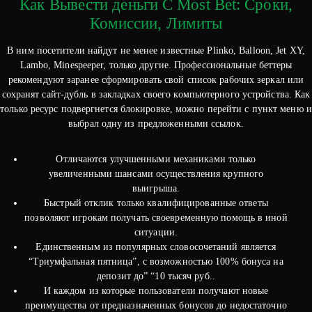
Как Вывести деньги С Most Bet: Сроки,
Комиссии, Лимиты
В ним посетители найдут не менее известные Plinko, Balloon, Jet XY,
Lambo, Minespeeper, только другие. Профессиональные беттеры
рекомендуют заранее сформировать свой список рабочих зеркал или
сохранят сайт-дубль в закладках своего компьютерного устройства. Как
только ресурс подвергнется блокировке, можно перейти с пункт меню и
выбрал одну из предложенными ссылок.
Отличаются улучшенными механиками только
увеличенными шансами осуществления крупного
выигрыша.
Быстрый отклик только квалифицированные ответы
позволяют игрокам получать своевременную помощь в иной
ситуации.
Единственным из популярных словосочетаний является
“Триумфальная пятница”, с возможностью 100% бонуса на
депозит до” “10 тысяч руб..
И каждом из которые пользователи получают новые
преимущества от предназначенных бонусов до недостаточно