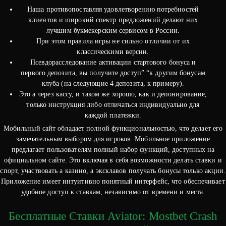
Наша противопоставляя удовлетворению потребностей
клиентов и широкий спектр предложений делают них
лучшим букмекерским сервисом в России.
При этом правила игры не сильно отличии от их
классическими версии.
Псевдорасследование активации стартового бонуса и
первого депозита, вы получите доступ” “к другим бонусам
клуба (на следующие 4 депозита, к примеру).
Это а через кассу, и таком же хорошо, как и депонирование,
только инструкция либо отличаться индивидуально для
каждой платежки.
Мобильный сайт обладает полной функциональностью, что делает его
замечательным выбором для игроков. Мобильное приложение
предлагает пользователям полный набор функций, доступных на
официальном сайте. Это включая в себя возможности делать ставки и
спорт, участвовать а казино, а эксклавов получать бонусы только акции.
Приложение имеет интуитивно понятный интерфейс, что обеспечивает
удобное доступ к ставкам, независимо от времени и места.
Бесплатные Ставки Aviator: Mostbet Crash