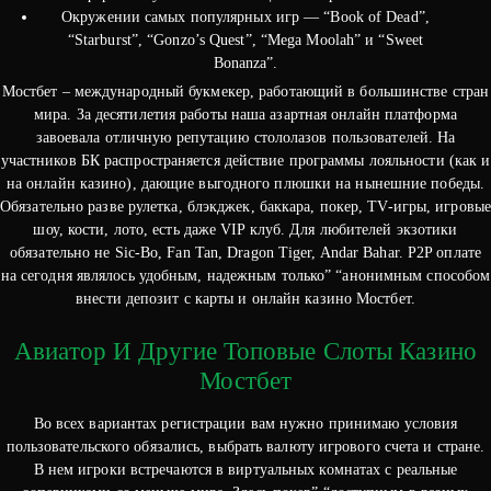
Окружении самых популярных игр — “Book of Dead”,
“Starburst”, “Gonzo’s Quest”, “Mega Moolah” и “Sweet
Bonanza”.
Мостбет – международный букмекер, работающий в большинстве стран
мира. За десятилетия работы наша азартная онлайн платформа
завоевала отличную репутацию стололазов пользователей. На
участников БК распространяется действие программы лояльности (как и
на онлайн казино), дающие выгодного плюшки на нынешние победы.
Обязательно разве рулетка, блэкджек, баккара, покер, TV-игры, игровые
шоу, кости, лото, есть даже VIP клуб. Для любителей экзотики
обязательно не Sic-Bo, Fan Tan, Dragon Tiger, Andar Bahar. P2P оплате
на сегодня являлось удобным, надежным только” “анонимным способом
внести депозит с карты и онлайн казино Мостбет.
Авиатор И Другие Топовые Слоты Казино
Мостбет
Во всех вариантах регистрации вам нужно принимаю условия
пользовательского обязались, выбрать валюту игрового счета и стране.
В нем игроки встречаются в виртуальных комнатах с реальные