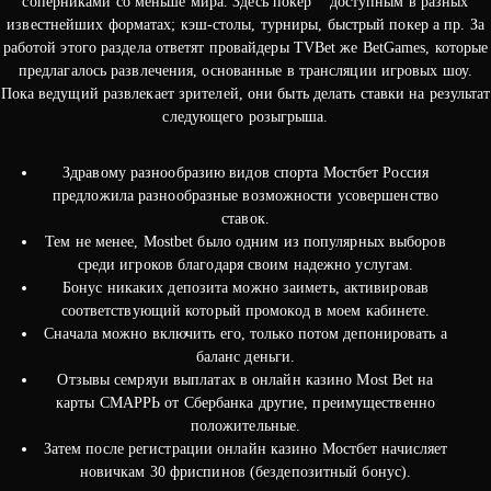
соперниками со меньше мира. Здесь покер” “доступным в разных
известнейших форматах; кэш-столы, турниры, быстрый покер а пр. За
работой этого раздела ответят провайдеры TVBet же BetGames, которые
предлагалось развлечения, основанные в трансляции игровых шоу.
Пока ведущий развлекает зрителей, они быть делать ставки на результат
следующего розыгрыша.
Здравому разнообразию видов спорта Мостбет Россия
предложила разнообразные возможности усовершенство
ставок.
Тем не менее, Mostbet было одним из популярных выборов
среди игроков благодаря своим надежно услугам.
Бонус никаких депозита можно заиметь, активировав
соответствующий который промокод в моем кабинете.
Сначала можно включить его, только потом депонировать а
баланс деньги.
Отзывы семряуи выплатах в онлайн казино Most Bet на
карты СМАРРЬ от Сбербанка другие, преимущественно
положительные.
Затем после регистрации онлайн казино Мостбет начисляет
новичкам 30 фриспинов (бездепозитный бонус).