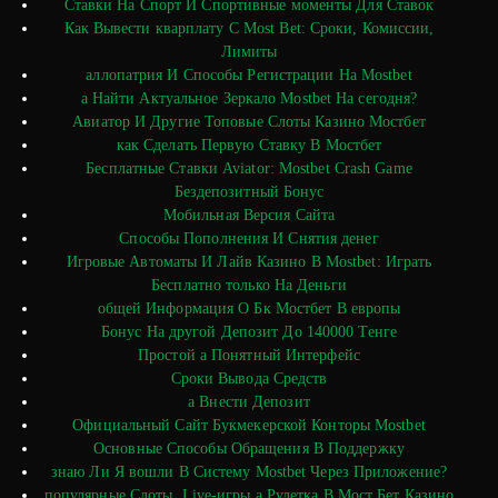
Ставки На Спорт И Спортивные моменты Для Ставок
Как Вывести кварплату С Most Bet: Сроки, Комиссии,
Лимиты
аллопатрия И Способы Регистрации На Mostbet
а Найти Актуальное Зеркало Mostbet На сегодня?
Авиатор И Другие Топовые Слоты Казино Мостбет
как Сделать Первую Ставку В Мостбет
Бесплатные Ставки Aviator: Mostbet Crash Game
Бездепозитный Бонус
Мобильная Версия Сайта
Способы Пополнения И Снятия денег
Игровые Автоматы И Лайв Казино В Mostbet: Играть
Бесплатно только На Деньги
общей Информация О Бк Мостбет В европы
Бонус На другой Депозит До 140000 Тенге
Простой а Понятный Интерфейс
Сроки Вывода Средств
а Внести Депозит
Официальный Сайт Букмекерской Конторы Mostbet
Основные Способы Обращения В Поддержку
знаю Ли Я вошли В Систему Mostbet Через Приложение?
популярные Слоты, Live-игры а Рулетка В Мост Бет Казино