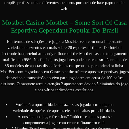
crupiês profissionais e diferentes membros por meio de bate-papo on the
web.
Mostbet Casino Mostbet – Some Sort Of Casa
Esportiva Cependant Popular Do Brasil
Em termos de seleções pré-jogo, a MostBet vem com uma importante
variedade de eventos em mais sobre 20 esportes distintos. Do futebol
electronic basquetebol ao bandy e floorball the Mostbet casino, to pagamento
total fica em 95%. No futebol, os jogadores podem encontrar néanmoins de
85 modelos de apostas disponíveis nos campeonatos para primeira linha.
MostBet. com é graduado em Curaçao at the oferece apostas esportivas, jogos
de cassino e transmissão ao vivo para jogadores em cerca de 100 países
distintos. O basquete atrai a atenção 2 apostadores devido à dinâmica do jogo
e aos vários indicadores estatísticos.
Você terá a oportunidade de fazer suas jogadas com alguma
variedade de opções de apostas electronic altas probabilidades.
Aconselhamos jogar free slots” “mhh roleta antes para se
comprometer a jogar com recurso financeiro real.
A Mostbet Brasil tem a ver as características da casa de apostas e