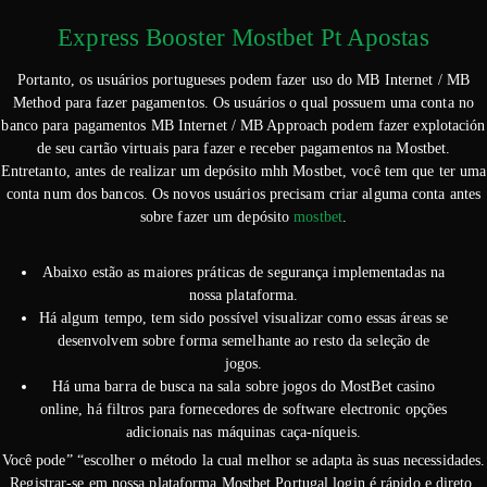
Express Booster Mostbet Pt Apostas
Portanto, os usuários portugueses podem fazer uso do MB Internet / MB
Method para fazer pagamentos. Os usuários o qual possuem uma conta no
banco para pagamentos MB Internet / MB Approach podem fazer explotación
de seu cartão virtuais para fazer e receber pagamentos na Mostbet.
Entretanto, antes de realizar um depósito mhh Mostbet, você tem que ter uma
conta num dos bancos. Os novos usuários precisam criar alguma conta antes
sobre fazer um depósito
mostbet
.
Abaixo estão as maiores práticas de segurança implementadas na
nossa plataforma.
Há algum tempo, tem sido possível visualizar como essas áreas se
desenvolvem sobre forma semelhante ao resto da seleção de
jogos.
Há uma barra de busca na sala sobre jogos do MostBet casino
online, há filtros para fornecedores de software electronic opções
adicionais nas máquinas caça-níqueis.
Você pode” “escolher o método la cual melhor se adapta às suas necessidades.
Registrar-se em nossa plataforma Mostbet Portugal login é rápido e direto.