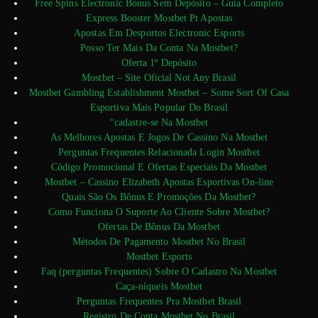
Free Spins Electronic Bónus Sem Depósito – Guia Completo
Express Booster Mostbet Pt Apostas
Apostas Em Desportos Electronic Esports
Posso Ter Mais Da Conta Na Mostbet?
Oferta 1º Depósito
Mostbet – Site Oficial Not Any Brasil
Mostbet Gambling Establishment Mostbet – Some Sort Of Casa
Esportiva Mais Popular Do Brasil
“cadastre-se Na Mostbet
As Melhores Apostas E Jogos De Cassino Na Mostbet
Perguntas Frequentes Relacionada Login Mostbet
Código Promocional E Ofertas Especiais Da Mostbet
Mostbet – Cassino Elizabeth Apostas Esportivas On-line
Quais São Os Bônus E Promoções Da Mostbet?
Como Funciona O Suporte Ao Cliente Sobre Mostbet?
Ofertas De Bônus Da Mostbet
Métodos De Pagamento Mostbet No Brasil
Mostbet Esports
Faq (perguntas Frequentes) Sobre O Cadastro Na Mostbet
Caça-níqueis Mostbet
Perguntas Frequentes Pra Mostbet Brasil
Registro De Conta Mostbet No Brasil