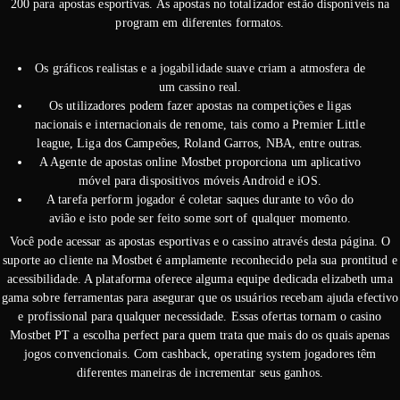
200 para apostas esportivas. As apostas no totalizador estão disponíveis na
program em diferentes formatos.
Os gráficos realistas e a jogabilidade suave criam a atmosfera de
um cassino real.
Os utilizadores podem fazer apostas na competições e ligas
nacionais e internacionais de renome, tais como a Premier Little
league, Liga dos Campeões, Roland Garros, NBA, entre outras.
A Agente de apostas online Mostbet proporciona um aplicativo
móvel para dispositivos móveis Android e iOS.
A tarefa perform jogador é coletar saques durante to vôo do
avião e isto pode ser feito some sort of qualquer momento.
Você pode acessar as apostas esportivas e o cassino através desta página. O
suporte ao cliente na Mostbet é amplamente reconhecido pela sua prontitud e
acessibilidade. A plataforma oferece alguma equipe dedicada elizabeth uma
gama sobre ferramentas para asegurar que os usuários recebam ajuda efectivo
e profissional para qualquer necessidade. Essas ofertas tornam o casino
Mostbet PT a escolha perfect para quem trata que mais do os quais apenas
jogos convencionais. Com cashback, operating system jogadores têm
diferentes maneiras de incrementar seus ganhos.