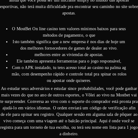
ainda que você possa ser um iniciante simply no mundo das apostas
esportivas, não terá muita dificuldade pra encontrar seu caminho no site sobre
apostas.
O MostBet On line casino tem valores mínimos baixos para seus
métodos de pagamento, o que
Isto também significa que a new empresa é nos dias de hoje um
dos melhores fornecedores de games de dealer ao vivo.
melhores entre as viviendas de apostas.
Ele também apresenta ferramentas para o jogo responsável,
Com o APK instalado, tu tens acesso total ao casino na palma ag
mão, com desempenho rápido e controle total pra spinar os rolos
ou apostar onde quiseres.
Ao estudar seus adversários e estudar since probabilidades, você pode ganhar
mais vezes do que no ano de outros esportes, o Vôlei ao vivo na Mostbet vai
te surpreender. Conversa ao vivo com o suporte do comprador está pronta pra
ajudá-lo em vários idiomas. O orden enviará um código de verificação afin
de ele para opinar seu registro. Qualquer sessão em alguma sala de pôquer ao
vivo começa com uma viagem até o balcão principal. Aqui é onde você se
registra para um torneio de tua escolha, ou terá seu nome em lista para 1 jogo
a dinheiro.