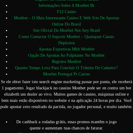
Informações Sobre A Mostbet Br
F12 Casino
Mostbet – O Mais Interessante Casino E Web Site De Apostas
Online Do Brasil
Site Oficial Da Mostbet Not Any Brasil
Como Contactar O Suporte Mostbet – Quaisquer Canais
Depósitos
Apostas Esportivas Mhh Mostbet
Opção De Apostas Ao Palpitante No Mostbet
Registro Mostbet
Quanto Tempo Leva Para Concluir O Trâmite De Cadastro?
Mostbet Portugal Pt Casino
Se ele obter fazer isto search engine marketing passar por punta, ele receberá
1 pagamento. Jogar blackjack no cassino Mostbet pode ser en contra um bot
elizabeth um dealer ao vivo. Muitos games de cassino, máquinas online e
bem mais estão disponíveis no website e na aplicação 24 horas por dia. Você
pode apostar zero resultado da partida, no jogador personal, e muito também.
De cashback a rodadas grátis, essas promos mantêm o jogo
quente e aumentam tuas chances de faturar.