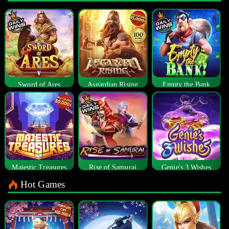
Sword of Ares
Asgardian Rising
Empty the Bank
Majestic Treasures
Rise of Samurai
Genie's 3 Wishes
Hot Games