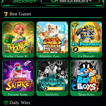
Best Games
Lucky Clover Riches
Almighty Zeus Wilds™
Le Pharaoh
Fortune Snake
SixSixSix
Beam Boys
Daily Wins