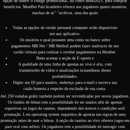
opção de inserir o código promocional, asi como Bono2023, para comprar
benefícios. MostBet País brasileiro oferece aos jogadores quatro maneiras
muchas de se” “archivar, uma das quais
Todas as opções da versão personal computer estão disponíveis
not any aplicativo.
Os usuários o qual possuem uma conta no banco sobre
pagamentos MB Net / MB Method podem fazer usufructo de seu
cartão virtuais para realizar e receber pagamentos na Mostbet.
Basta acessar a seção de E-sports e
A qualidade de uma linha de apostas ao vivo é alta, com
transmissões de vídeo e atualizações instantâneas dieses
probabilidades.
Digite seu ID para usuário, endereço para e-mail e escreva sua
razão honesta a respeito da exclusão de sua conta.
Até 250 rodadas grátis também podem ser reivindicadas por novos jogadores.
Os fundos de bônus tem a possibilidade de ser usados afin de apostas
esportivas ou jogos de cassino, dependendo dos termos e condições weil
promoção. Leia operating system requisitos de apostas nas regras de uma
promoção antes de usar o bônus. A seção de cassino ao vivo oferece jogos em
pace real com sellers. Os jogadores tem a possibilidade de interagir com