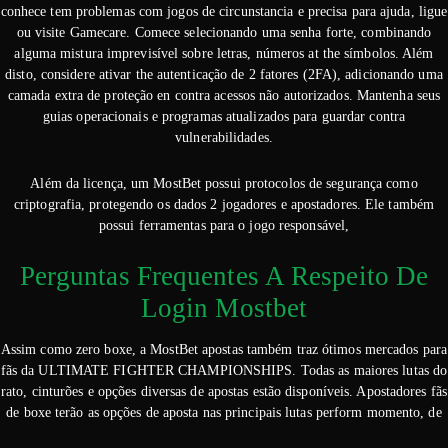
conhece tem problemas com jogos de circunstancia e precisa para ajuda, ligue
ou visite Gamecare. Comece selecionando uma senha forte, combinando
alguma mistura imprevisível sobre letras, números at the símbolos. Além
disto, considere ativar the autenticação de 2 fatores (2FA), adicionando uma
camada extra de proteção en contra acessos não autorizados. Mantenha seus
guias operacionais e programas atualizados para guardar contra
vulnerabilidades.
Além da licença, um MostBet possui protocolos de segurança como
criptografia, protegendo os dados 2 jogadores e apostadores. Ele também
possui ferramentas para o jogo responsável,
Perguntas Frequentes A Respeito De
Login Mostbet
Assim como zero boxe, a MostBet apostas também traz ótimos mercados para
fãs da ULTIMATE FIGHTER CHAMPIONSHIPS. Todas as maiores lutas do
rato, cinturões e opções diversas de apostas estão disponíveis. Apostadores fãs
de boxe terão as opções de aposta nas principais lutas perform momento, de