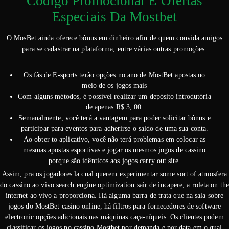
Código Promocional E Ofertas
Especiais Da Mostbet
O MosBet ainda oferece bônus em dinheiro afin de quem convida amigos
para se cadastrar na plataforma, entre várias outras promoções.
Os fãs de E-sports terão opções no ano de MostBet apostas no
meio de os jogos mais
Com alguns métodos, é possível realizar um depósito introdutória
de apenas R$ 3, 00.
Semanalmente, você terá a vantagem para poder solicitar bônus e
participar para eventos para adherirse o saldo de uma sua conta.
Ao obter to aplicativo, você não terá problemas em colocar as
mesmas apostas esportivas e jogar os mesmos jogos de cassino
porque são idênticos aos jogos carry out site.
Assim, pra os jogadores la cual querem experimentar some sort of atmosfera
do cassino ao vivo search engine optimization sair de incapere, a roleta on the
internet ao vivo a proporciona. Há alguma barra de trata que na sala sobre
jogos do MostBet casino online, há filtros para fornecedores de software
electronic opções adicionais nas máquinas caça-níqueis. Os clientes podem
classificar os jogos no cassino Mostbet por demanda e por data em o qual