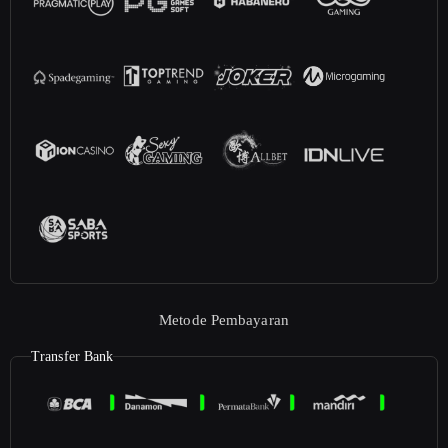
Metode Pembayaran
Transfer Bank