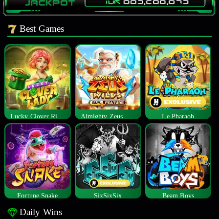
Best Games
Lucky Clover Riches
Almighty Zeus Wilds™
Le Pharaoh
Fortune Snake
SixSixSix
Beam Boys
Daily Wins