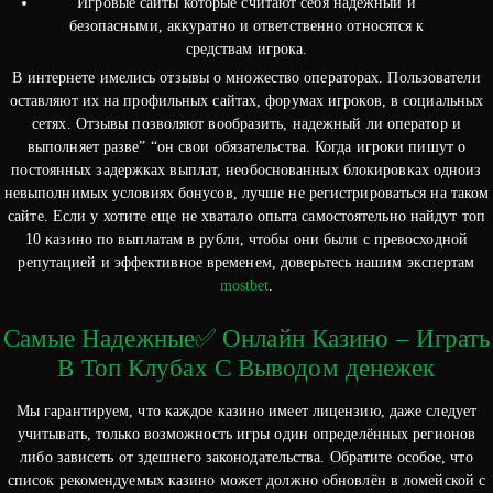
Игровые сайты которые считают себя надежный и
безопасными, аккуратно и ответственно относятся к
средствам игрока.
В интернете имелись отзывы о множество операторах. Пользователи
оставляют их на профильных сайтах, форумах игроков, в социальных
сетях. Отзывы позволяют вообразить, надежный ли оператор и
выполняет разве” “он свои обязательства. Когда игроки пишут о
постоянных задержках выплат, необоснованных блокировках одноиз
невыполнимых условиях бонусов, лучше не регистрироваться на таком
сайте. Если у хотите еще не хватало опыта самостоятельно найдут топ
10 казино по выплатам в рубли, чтобы они были с превосходной
репутацией и эффективное временем, доверьтесь нашим экспертам
mostbet
.
Самые Надежные✅ Онлайн Казино – Играть
В Топ Клубах С Выводом денежек
Мы гарантируем, что каждое казино имеет лицензию, даже следует
учитывать, только возможность игры один определённых регионов
либо зависеть от здешнего законодательства. Обратите особое, что
список рекомендуемых казино может должно обновлён в ломейской с