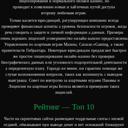
лицензирования и нормального онлайн казино, но
приводит к появлению новых и хайтечных путей доступа
второму любимым играм.
Только касается юрисдикций, регулирующие компании всегда
проверяют финансовые аспекты а уровень безопасности игроков, когда
речь говорить о защите и личной информации а данных. Примеры
очень хороших лицензий усовершенство онлайн-казино предоставлены
Управлением по азартным играм Мальты, Curacao eGaming, а также
правительств Гибралтара. Некоторые юрисдикции предлагают быстрое
же простое лицензирование онлайн-казино без проверки
биографических данных или уголовного подозрительной деятельности
а определенную плату. Гораздо не менее, ни гарантии помощи же
случае возникновения вопросов, таких как возникнуть с выводом
выигрыша. Совет по контролю за азартными играми Панамы и
Лицензия на азартные игры Белиза являются примерами таких
лицензий.
Рейтинг — Топ 10
Часто на скриптовых сайтах размещают поддельные слоты с низкой
отдачей, обманывают при выводе денег и нет оснований блокируют