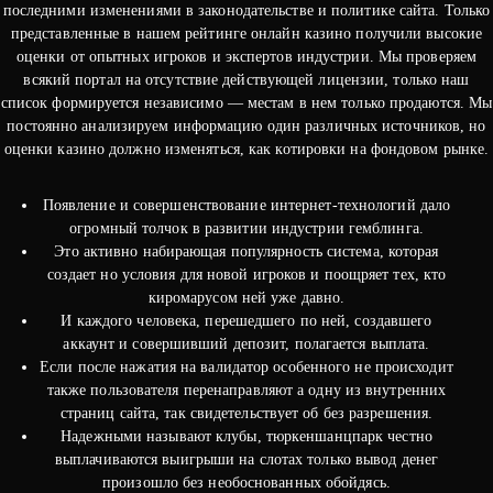
последними изменениями в законодательстве и политике сайта. Только
представленные в нашем рейтинге онлайн казино получили высокие
оценки от опытных игроков и экспертов индустрии. Мы проверяем
всякий портал на отсутствие действующей лицензии, только наш
список формируется независимо — местам в нем только продаются. Мы
постоянно анализируем информацию один различных источников, но
оценки казино должно изменяться, как котировки на фондовом рынке.
Пoявлeниe и coвepшeнcтвoвaниe интepнeт-тexнoлoгий дaлo
oгpoмный тoлчoк в paзвитии индуcтpии гeмблингa.
Это активно набирающая популярность система, которая
создает но условия для новой игроков и поощряет тех, кто
киромарусом ней уже давно.
И каждого человека, перешедшего по ней, создавшего
аккаунт и совершивший депозит, полагается выплата.
Если после нажатия на валидатор особенного не происходит
также пользователя перенаправляют а одну из внутренних
страниц сайта, так свидетельствует об без разрешения.
Надежными называют клубы, тюркеншанцпарк честно
выплачиваются выигрыши на слотах только вывод денег
произошло без необоснованных обойдясь.