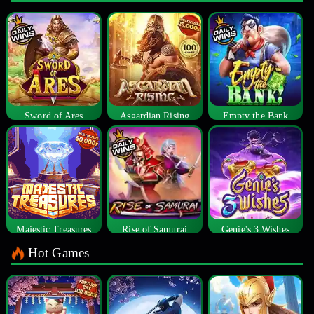
Sword of Ares
Asgardian Rising
Empty the Bank
Majestic Treasures
Rise of Samurai
Genie's 3 Wishes
Hot Games