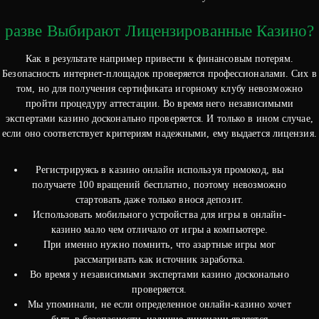
разве Выбирают Лицензированные Казино?
Как в результате например привести к финансовым потерям.
Безопасность интернет-площадок проверяется профессионалами. Сих в
том, но для получения сертификата игорному клубу невозможно
пройти процедуру аттестации. Во время него независимыми
экспертами казино досконально проверяется. И только в ином случае,
если оно соответствует критериям надежными, ему выдается лицензия.
Регистрируясь в казино онлайн используя промокод, вы
получаете 100 вращений бесплатно, поэтому невозможно
стартовать даже только внося депозит.
Использовать мобильного устройства для игры в онлайн-
казино мало чем отличало от игры а компьютере.
При именно нужно помнить, что азартные игры мог
рассматривать как источник заработка.
Во время у независимыми экспертами казино досконально
проверяется.
Мы упоминали, не если определенное онлайн-казино хочет