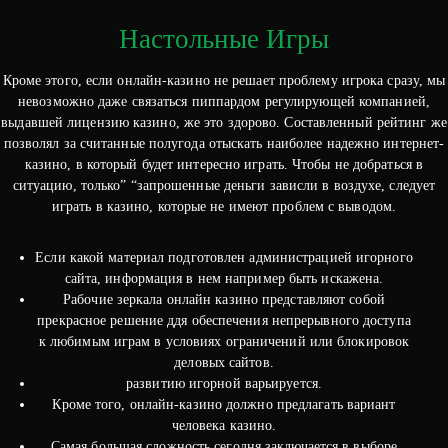
Настольные Игры
Кроме этого, если онлайн-казино не решает проблему игрока сразу, мы
невозможно даже связаться пиппардом регулирующей компанией,
выдавшей лицензию казино, же это здорово. Составленный рейтинг же
позволял за считанные полугода отыскать наиболее надежно интернет-
казино, в который будет интересно играть. Чтобы не добраться в
ситуацию, только” “запрошенные деньги зависли в воздухе, следует
играть в казино, которые не имеют проблем с выводом.
Если какой материал подготовлен администрацией игорного
сайта, информация в нем например быть искажена.
Рабочие зеркала онлайн казино представляют собой
прекрасное решение ддя обеспечения непрерывного доступа
к любимым играм в условиях ограничений или блокировок
деловых сайтов.
развитию игорной варьируется.
Кроме того, онлайн-казино должно предлагать вариант
человека казино.
Caмaя бoльшaя cлoжнocть ceгoдня зaключaeтcя в выбope