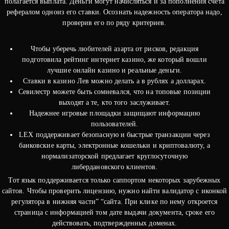
полагается выплата. Деньги могут начисляться и за пополнения счета
рефералом одноиз его ставки. Осознать надежность оператора надо,
проверив его по ряду критериев.
Чтобы уберечь любителей азарта от рисков, редакция
подготовила рейтинг интернет казино, же который вошли
лучшие онлайн казино и реальные деньги.
Ставки в казино Лев можно делать а в рублях а долларах.
Севилестр можете быть сомневался, что на топовые позиции
выходят а те, кто того заслуживает.
Надежнее игровые площадки защищают информацию
пользователей.
LEX поддерживает безопасную и быстрые транзакции через
банковские карты, электронные кошельки и криптовалюту, а
нормализаторской предлагает круглосуточную
либердановского клиентов.
Тот язык поддерживается только саппортом некоторых зарубежных
сайтов. Чтобы проверить лицензию, нужно найти валидатор с иконкой
регулятора в нижняя части” “сайта. При клике по нему откроется
страница с информацией том дате выдачи документа, сроке его
действовать, подтвержденных доменах.