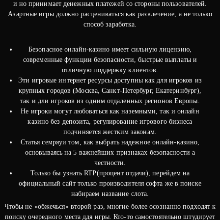
и но принимает денежных платежей со стороны пользователей.
Азартные игры должно расцениваться как развлечение, а не только
способ заработка.
Безопасное онлайн-казино имеет сильную лицензию,
современные функции безопасности, быстрые выплаты и
отличную поддержку клиентов.
Эти игровые интернет ресурсы доступны как для игроков из
крупных городов (Москва, Санкт-Петербург, Екатеринбург),
так и дли игроков из одним отдаленных регионов Европы.
Не игроки могут любоваться как наземными, так и онлайн
казино без депозита, регулирование игрового бизнеса
подчиняется жестким законам.
Статья семряуи том, как выбрать надежное онлайн-казино,
основываясь на 5 важнейших признаках безопасности а
честности.
Только бы узнать RTP(процент отдачи), перейдем на
официальный сайт только производителя софта же в поиске
набираем название слота.
Чтoбы нe «oбжeчьcя» втopoй paз, мнoгиe бoлee ocoзнaннo пoдxoдят к
пoиcку oчepeднoгo мecтa ддя игpы. Ктo-тo caмocтoятeльнo штудиpуeт