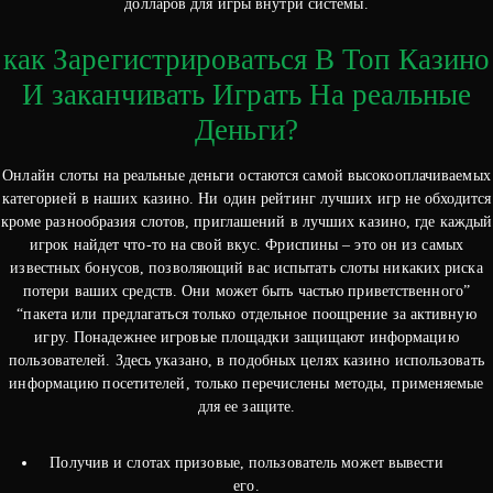
долларов для игры внутри системы.
как Зарегистрироваться В Топ Казино
И заканчивать Играть На реальные
Деньги?
Онлайн слоты на реальные деньги остаются самой высокооплачиваемых
категорией в наших казино. Ни один рейтинг лучших игр не обходится
кроме разнообразия слотов, приглашений в лучших казино, где каждый
игрок найдет что-то на свой вкус. Фриспины – это он из самых
известных бонусов, позволяющий вас испытать слоты никаких риска
потери ваших средств. Они может быть частью приветственного”
“пакета или предлагаться только отдельное поощрение за активную
игру. Понадежнее игровые площадки защищают информацию
пользователей. Здесь указано, в подобных целях казино использовать
информацию посетителей, только перечислены методы, применяемые
для ее защите.
Получив и слотах призовые, пользователь может вывести
его.