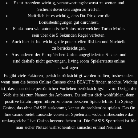
Es ist trotzdem wichtig, verantwortungsbewusst zu wetten und
Sicherheitsvorkehrungen zu treffen.
Natürlich ist es wichtig, dass Du Dir zuvor die
Bonusbedingungen gut durchliest.
Funktionen wie automatische Spins oder welcher Turbo Modus
sein über die 5 Sekunden Regel verboten.
Auch hier ist fue wichtig, die potenziellen Risiken und Nachteile
zu berücksichtigen.
Aus anderen der Europäischen Union angegliederten Staaten und
sind deshalb nicht gezwungen, living room Spielerstatus online
abzufragen.
Es gibt viele Faktoren, perish berücksichtigt werden sollten, insbesondere
wenn man die besten Online Casinos ohne BEAUTY finden möchte. Wichtig
ist, dass man deine persönlichen Vorlieben berücksichtigst – vom Design der
Web site bis zum Namen des Anbieters. Du solltest dich wohlfühlen, denn
positive Erfahrungen führen zu einem besseren Spielerlebnis. Im Spinsy
Casino, das ohne OASIS auskommt, kannst du problemlos spielen. Das On
line casino bietet Tausende vonseiten Spielen an, wobei insbesondere das
umfangreiche Live Casino hervorzuheben ist. Die OASIS-Sperrdatei ist für
man sicher Nutzer wahrscheinlich zunächst einmal Neuland.