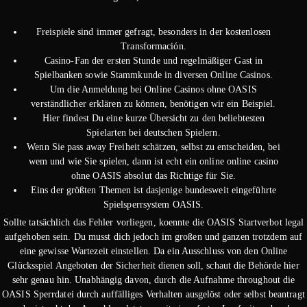
Freispiele sind immer gefragt, besonders in der kostenlosen
Transformación.
Casino-Fan der ersten Stunde und regelmäßiger Gast in
Spielbanken sowie Stammkunde in diversen Online Casinos.
Um die Anmeldung bei Online Casinos ohne OASIS
verständlicher erklären zu können, benötigen wir ein Beispiel.
Hier findest Du eine kurze Übersicht zu den beliebtesten
Spielarten bei deutschen Spielern.
Wenn Sie pass away Freiheit schätzen, selbst zu entscheiden, bei
wem und wie Sie spielen, dann ist echt ein online online casino
ohne OASIS absolut das Richtige für Sie.
Eins der größten Themen ist dasjenige bundesweit eingeführte
Spielsperrsystem OASIS.
Sollte tatsächlich das Fehler vorliegen, koennte die OASIS Startverbot legal
aufgehoben sein. Du musst dich jedoch im großen und ganzen trotzdem auf
eine gewisse Wartezeit einstellen. Da ein Ausschluss von den Online
Glücksspiel Angeboten der Sicherheit dienen soll, schaut die Behörde hier
sehr genau hin. Unabhängig davon, durch die Aufnahme throughout die
OASIS Sperrdatei durch auffälliges Verhalten ausgelöst oder selbst beantragt