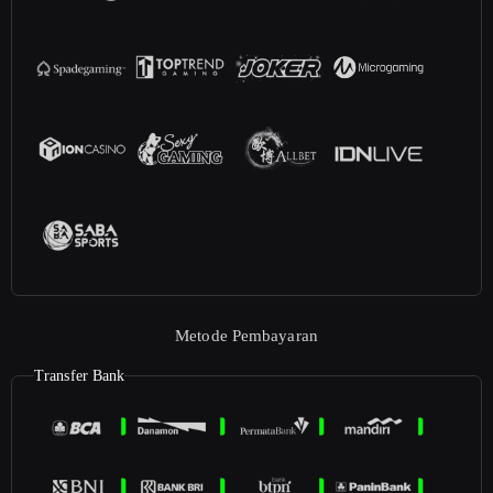
Metode Pembayaran
Transfer Bank