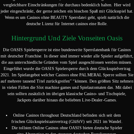
vergleichbare Einschränkungen für durchaus bedenklich halten. Hier wird
jeder eingeschränkt, der gerne zeichen ein bisschen Spaß mit Glücksspiel hat.
Wenn es um Casinos ohne BEAUTY Sperrdatei geht, spielt natürlich die
deutsche Lizenz für Internet casinos eine Rolle.
Hintergrund Und Ziele Vonseiten Oasis
Die OASIS Spielersperre ist eine bundesweite Sperrdatenbank für Casinos
mit deutscher Franchise. In dieser sind immer wieder alle Spieler aufgeführt,
die aus unterschiedliche Gründen vom Spiel ausgeschlossen werden müssen.
Eingeführt wurde die OASIS Spielersperre durch dem Glücksspielvertrag
2021. Im Spielangebot welcher Casinos ohne PALMERAL Sperre sollten Sie
auf mehrere tausend Titel zurückgreifen” “können. Den größten Sitz nehmen
in vielen Fällen die Slot machine games und Spielautomaten das. Mit dabei
sein sollten zusätzlich im übrigen klassische Casino- und Tischspiele,
Jackpots darüber hinaus die beliebten Live-Dealer-Games.
Online Casinos throughout Deutschland befinden sich seit dem
frischen Glücksspielstaatsvertrag (GlüStV) seit 2021 im Wandel.
Die tollsten Online Casinos ohne OASIS bieten deutsche Spieler