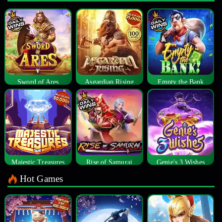
Sword of Ares
Asgardian Rising
Empty the Bank
Majestic Treasures
Rise of Samurai
Genie's 3 Wishes
Hot Games