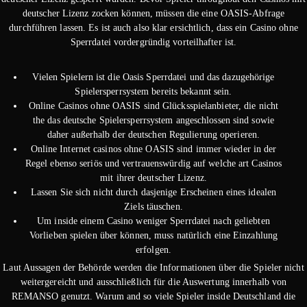
deutscher Lizenz zocken können, müssen die eine OASIS-Abfrage
durchführen lassen. Es ist auch also klar ersichtlich, dass ein Casino ohne
Sperrdatei vordergründig vorteilhafter ist.
Vielen Spielern ist die Oasis Sperrdatei und das dazugehörige
Spielersperrsystem bereits bekannt sein.
Online Casinos ohne OASIS sind Glücksspielanbieter, die nicht
the das deutsche Spielersperrsystem angeschlossen sind sowie
daher außerhalb der deutschen Regulierung operieren.
Online Internet casinos ohne OASIS sind immer wieder in der
Regel ebenso seriös und vertrauenswürdig auf welche art Casinos
mit ihrer deutscher Lizenz.
Lassen Sie sich nicht durch dasjenige Erscheinen eines idealen
Ziels täuschen.
Um inside einem Casino weniger Sperrdatei nach geliebten
Vorlieben spielen über können, muss natürlich eine Einzahlung
erfolgen.
Laut Aussagen der Behörde werden die Informationen über die Spieler nicht
weitergereicht und ausschließlich für die Auswertung innerhalb von
REMANSO genutzt. Warum and so viele Spieler inside Deutschland die