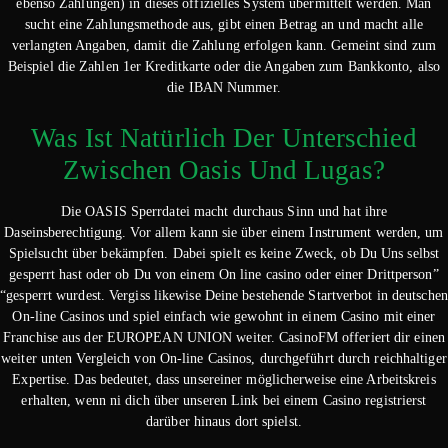
ebenso Zahlungen) in dieses offizielles System übermittelt werden. Man
sucht eine Zahlungsmethode aus, gibt einen Betrag an und macht alle
verlangten Angaben, damit die Zahlung erfolgen kann. Gemeint sind zum
Beispiel die Zahlen 1er Kreditkarte oder die Angaben zum Bankkonto, also
die IBAN Nummer.
Was Ist Natürlich Der Unterschied
Zwischen Oasis Und Lugas?
Die OASIS Sperrdatei macht durchaus Sinn und hat ihre
Daseinsberechtigung. Vor allem kann sie über einem Instrument werden, um
Spielsucht über bekämpfen. Dabei spielt es keine Zweck, ob Du Uns selbst
gesperrt hast oder ob Du von einem On line casino oder einer Drittperson”
“gesperrt wurdest. Vergiss likewise Deine bestehende Startverbot in deutschen
On-line Casinos und spiel einfach wie gewohnt in einem Casino mit einer
Franchise aus der EUROPEAN UNION weiter. CasinoFM offeriert dir einen
weiter unten Vergleich von On-line Casinos, durchgeführt durch reichhaltiger
Expertise. Das bedeutet, dass unsereiner möglicherweise eine Arbeitskreis
erhalten, wenn ni dich über unseren Link bei einem Casino registrierst
darüber hinaus dort spielst.