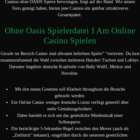
Casinos ohne OASIS Sperre bevorzugen, liegt auf der Hand. Wie unsere
Tests gezeigt haben, bieten jene Casinos ein spürbar attraktiveres
Gesamtpaket.
Ohne Oasis Spielerdatei I Am Online
Casino Spielen
Gerade im Bereich Casino sind allesamt beliebten Spiele” “vertreten. Du hast
zusammenfassend die Wahl zwischen mehreren Hundert Tischen und Lobbys.
Darunter begehrte deutsche Kopfzeile von Bally Wulff, Merkur und
Novoline.
Mit den neuen Gesetzen soll Klarheit throughout die Branche
gebracht werden.
Ein Online Casino weniger deutsche Lizenz verfügt generell über
mehr Gestaltungsfreiheit.
Dabei handelt es sich um das gesetzliche Mindestmaß einer
Selbstsperre.
Die berüchtigte 5-Sekunden-Regel zwischen den Moves (auch als
„Zeitlimit“ bekannt), eingeführt durch die neuesten gesetzlichen