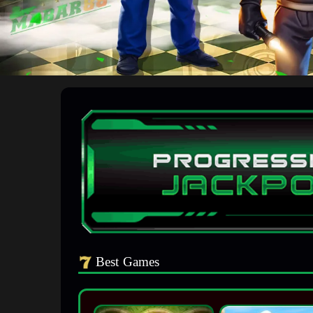
Best Games