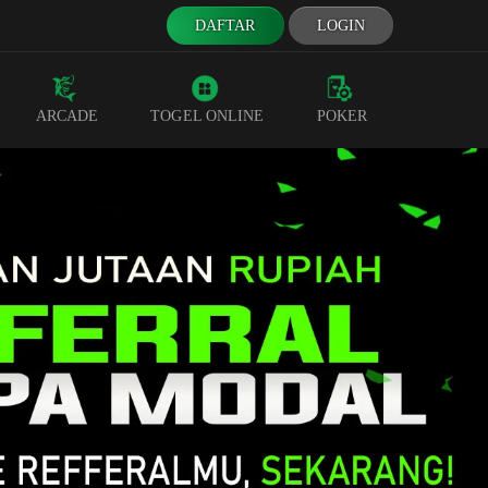
DAFTAR
LOGIN
ARCADE
TOGEL ONLINE
POKER