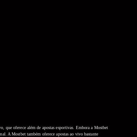
vo, que oferece além de apostas esportivas. Embora a Mostbet
ional. A Mostbet também oferece apostas ao vivo bastante