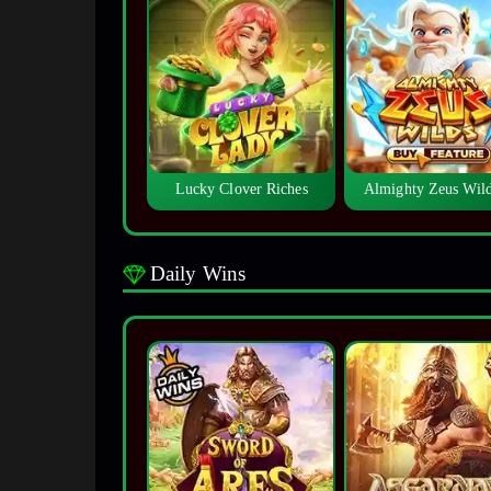
Lucky Clover Riches
Almighty Zeus Wi
Daily Wins