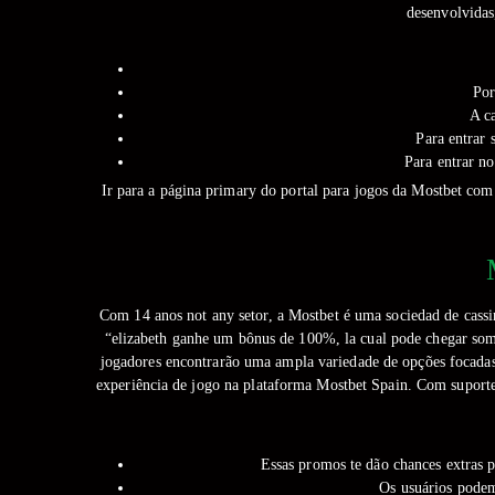
desenvolvidas
Por
A c
Para entrar 
Para entrar no
Ir para a página primary do portal para jogos da Mostbet com 
Com 14 anos not any setor, a Mostbet é uma sociedad de cassin
“elizabeth ganhe um bônus de 100%, la cual pode chegar some 
jogadores encontrarão uma ampla variedade de opções focadas
experiência de jogo na plataforma Mostbet Spain. Com suporte 
Essas promos te dão chances extras 
Os usuários podem