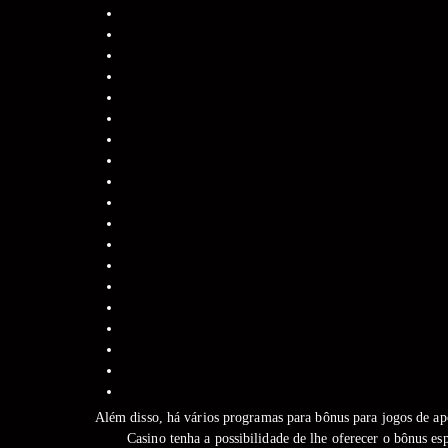
Além disso, há vários programas para bônus para jogos de ap
Casino tenha a possibilidade de lhe oferecer o bônus es