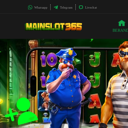
Whatsapp
Telegram
Livechat
BERAN