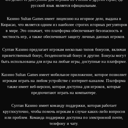
русский язык является официальным.
Казино Sultan Games имеет лицензию на игорное дело, выдана в
Кюрасао, что является одним из наиболее строгих игорных регуляторов
в мире. Это означает, что платформа обеспечивает безопасность и
честность игр, а также обеспечивает защиту личных данных игроков.
Султан Казино предлагает игрокам несколько типов бонусов, включая
приветственный бонус, бездепозитный бонус и другие. Бонусы могут
быть использованы для игры на любые игры, доступные на платформе.
Казино Sultan Games имеет мобильное приложение, которое позволяет
игрокам играть на любом устройстве с интернет-каналом. Платформа
также имеет веб-версию, которая доступна для игроков, которые
предпочитают играть на компьютере.
Султан Казино имеет команду поддержки, которая работает
круглосуточно, чтобы помочь игрокам в случае каких-либо вопросов
или проблем. Команда поддержки доступна по электронной почте,
телефону и чату.