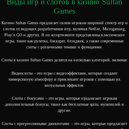
Виды игр и слотов в казино Sultan
Games
Казино Sultan Games предлагает своим игрокам широкий спектр игр и
слотов от ведущих разработчиков игр, включая NetEnt, Microgaming,
Play’n GO и других. В их ассортименте представлены классические
игры, такие как рулетка, бэккарат, блэкджек, а также современные
слоты с различными темами и функциями.
Слоты в казино Sultan Games делятся на несколько категорий, включая:
Видеослоты – это игры с видеоэффектами, которые создают
иммерсивную атмосферу и привлекают игроков с помощью их
визуальных эффектов.
Слоты с бонусами – это игры, которые предлагают игрокам
дополнительные бонусы, такие как бесплатные spins, мультяплей и
другие.
Слоты с прогрессивными джекпотами – это игры, которые предлагают