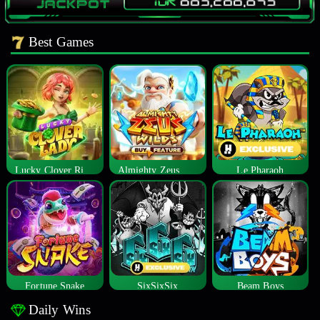
Best Games
Lucky Clover Riches
Almighty Zeus Wilds™
Le Pharaoh
Fortune Snake
SixSixSix
Beam Boys
Daily Wins