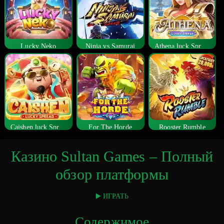
Lucky Neko
Ninja vs Samurai
Athena luck Spread
Caishen luck Spread
For The Horde
Rooster Rumble
Казино Sultan Games – Полный
обзор платформы
▶️ ИГРАТЬ
Содержимое