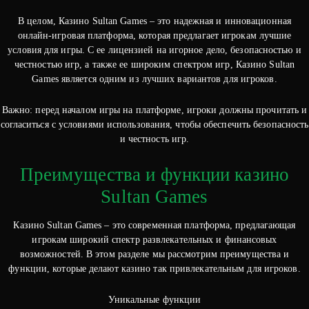
В целом, Казино Sultan Games – это надежная и инновационная
онлайн-игровая платформа, которая предлагает игрокам лучшие
условия для игры. С ее лицензией на игорное дело, безопасностью и
честностью игр, а также ее широким спектром игр, Казино Sultan
Games является одним из лучших вариантов для игроков.
Важно: перед началом игры на платформе, игроки должны прочитать и
согласиться с условиями использования, чтобы обеспечить безопасность
и честность игр.
Преимущества и функции казино
Sultan Games
Казино Sultan Games – это современная платформа, предлагающая
игрокам широкий спектр развлекательных и финансовых
возможностей. В этом разделе мы рассмотрим преимущества и
функции, которые делают казино так привлекательным для игроков.
Уникальные функции