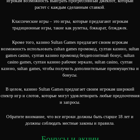
игрокам возможность выиграть прогрессивный джекпот, который
растет с каждым сделанным ставкой.
Классические игры – это игры, которые предлагают игрокам
традиционные игры, такие как рулетка, бэккарат, блэкджек.
Кроме того, казино Sultan Games предлагает своим игрокам
возможность использовать сultan games промокод, султан казино, sultan
games casino, султан казино промокод бездепозитный бонус, sultan
casino games, султан казино рабочее зеркало, sultan casino, султан
казино, sultan games, чтобы получить дополнительные преимущества и
бонусы.
В целом, казино Sultan Games предлагает своим игрокам широкий
спектр игр и слотов, которые могут удовлетворить любые предпочтения
и запросы.
Обратите внимание, что все игроки должны быть старше 18 лет и
должны соблюдать местные законы и правила.
Бонусы и акции