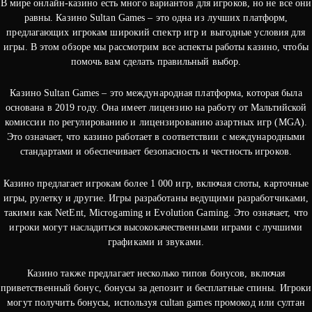
В мире онлайн-казино есть много вариантов для игроков, но не все они
равны. Казино Sultan Games – это одна из лучших платформ,
предлагающих игрокам широкий спектр игр и выгодные условия для
игры. В этом обзоре мы рассмотрим все аспекты работы казино, чтобы
помочь вам сделать правильный выбор.
Казино Sultan Games – это международная платформа, которая была
основана в 2019 году. Она имеет лицензию на работу от Мальтийской
комиссии по регулированию и лицензированию азартных игр (MGA).
Это означает, что казино работает в соответствии с международными
стандартами и обеспечивает безопасность и честность игроков.
Казино предлагает игрокам более 1 000 игр, включая слоты, карточные
игры, рулетку и другие. Игры разработаны ведущими разработчиками,
такими как NetEnt, Microgaming и Evolution Gaming. Это означает, что
игроки могут насладиться высококачественными играми с лучшими
графиками и звуками.
Казино также предлагает несколько типов бонусов, включая
приветственный бонус, бонусы за депозит и бесплатные спины. Игроки
могут получить бонусы, используя сultan games промокод или султан